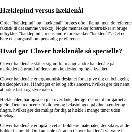
Hæklepind versus hæklenål
Ordet “hæklepind” og “hæklenål” bruges ofte i flæng, men de refererer
faktisk til det samme værktøj. Nogle mennesker foretrækker at bruge
udtrykket “hæklepind”, mens andre foretrækker “hæklenål”. Det er
bare et spørgsmål om personlig præference.
Hvad gør Clover hæklenåle så specielle?
Clover hæklenåle skiller sig ud fra mange andre hæklenåle på
markedet på grund af deres unikke design og høje kvalitet.
Clover hæklenåle er ergonomisk designet for at give dig en behagelig
hækleoplevelse. Håndtaget er let og afbalanceret, hvilket gør det nemt
at holde fast i og styre nålen.
Hæklenålen har også en glat overflade, der gør det nemt for garnet at
glide. Dette reducerer friktionen og belastningen på dine hænder og
fingre, hvilket gør det muligt for dig at hækle i mange timer uden
ubehag.
Clover hæklenåle er også lavet af holdbare materialer, der sikrer, at de
holder i lang tid. Du kan stole på, at en Clover hæklenål vil være i