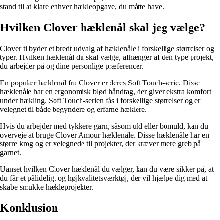
stand til at klare enhver hækleopgave, du måtte have.
Hvilken Clover hæklenål skal jeg vælge?
Clover tilbyder et bredt udvalg af hæklenåle i forskellige størrelser og
typer. Hvilken hæklenål du skal vælge, afhænger af den type projekt,
du arbejder på og dine personlige præferencer.
En populær hæklenål fra Clover er deres Soft Touch-serie. Disse
hæklenåle har en ergonomisk blød håndtag, der giver ekstra komfort
under hækling. Soft Touch-serien fås i forskellige størrelser og er
velegnet til både begyndere og erfarne hæklere.
Hvis du arbejder med tykkere garn, såsom uld eller bomuld, kan du
overveje at bruge Clover Amour hæklenåle. Disse hæklenåle har en
større krog og er velegnede til projekter, der kræver mere greb på
garnet.
Uanset hvilken Clover hæklenål du vælger, kan du være sikker på, at
du får et pålideligt og højkvalitetsværktøj, der vil hjælpe dig med at
skabe smukke hækleprojekter.
Konklusion