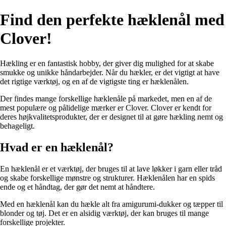
Find den perfekte hæklenål med
Clover!
Hækling er en fantastisk hobby, der giver dig mulighed for at skabe
smukke og unikke håndarbejder. Når du hækler, er det vigtigt at have
det rigtige værktøj, og en af de vigtigste ting er hæklenålen.
Der findes mange forskellige hæklenåle på markedet, men en af de
mest populære og pålidelige mærker er Clover. Clover er kendt for
deres højkvalitetsprodukter, der er designet til at gøre hækling nemt og
behageligt.
Hvad er en hæklenål?
En hæklenål er et værktøj, der bruges til at lave løkker i garn eller tråd
og skabe forskellige mønstre og strukturer. Hæklenålen har en spids
ende og et håndtag, der gør det nemt at håndtere.
Med en hæklenål kan du hækle alt fra amigurumi-dukker og tæpper til
blonder og tøj. Det er en alsidig værktøj, der kan bruges til mange
forskellige projekter.