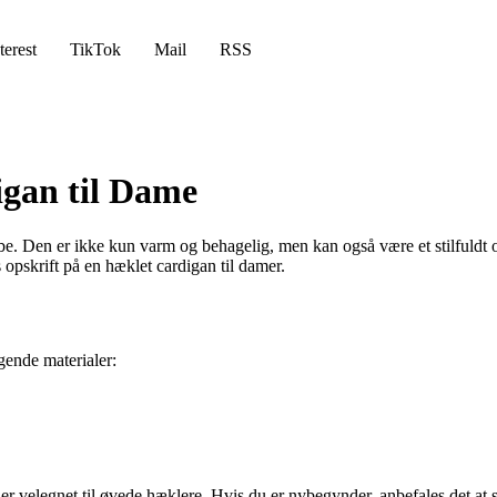
terest
TikTok
Mail
RSS
igan til Dame
robe. Den er ikke kun varm og behagelig, men kan også være et stilfuldt 
s opskrift på en hæklet cardigan til damer.
gende materialer:
r velegnet til øvede hæklere. Hvis du er nybegynder, anbefales det at s