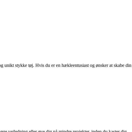
og unikt stykke tøj. Hvis du er en hækleentusiast og ønsker at skabe din
øge vejledning eller øve dig på mindre projekter, inden du kaster dig