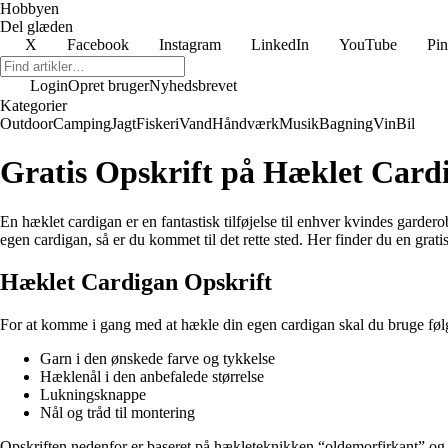
Hobbyen
Del glæden
X
Facebook
Instagram
LinkedIn
YouTube
Pin
Login
Opret bruger
Nyhedsbrevet
Kategorier
Outdoor
Camping
Jagt
Fiskeri
Vand
Håndværk
Musik
Bagning
Vin
Bil
Gratis Opskrift på Hæklet Card
En hæklet cardigan er en fantastisk tilføjelse til enhver kvindes garde
egen cardigan, så er du kommet til det rette sted. Her finder du en grati
Hæklet Cardigan Opskrift
For at komme i gang med at hækle din egen cardigan skal du bruge føl
Garn i den ønskede farve og tykkelse
Hæklenål i den anbefalede størrelse
Lukningsknappe
Nål og tråd til montering
Opskriften nedenfor er baseret på hækleteknikken “oldemorfirkant” og e