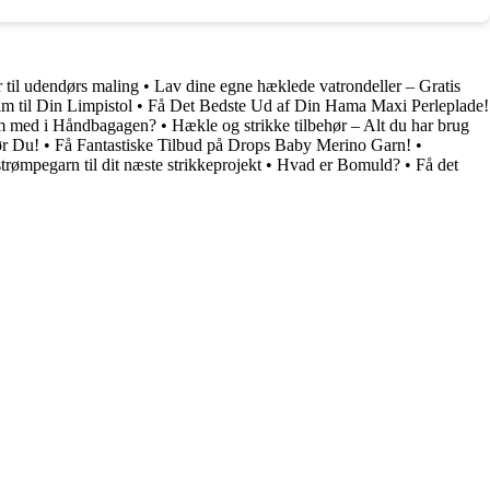
r til udendørs maling
•
Lav dine egne hæklede vatrondeller – Gratis
m til Din Limpistol
•
Få Det Bedste Ud af Din Hama Maxi Perleplade!
em med i Håndbagagen?
•
Hækle og strikke tilbehør – Alt du har brug
ør Du!
•
Få Fantastiske Tilbud på Drops Baby Merino Garn!
•
rømpegarn til dit næste strikkeprojekt
•
Hvad er Bomuld?
•
Få det