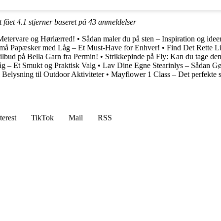
t fået
4.1
stjerner baseret på
43
anmeldelser
Metervare og Hørlærred!
•
Sådan maler du på sten – Inspiration og idee
må Papæsker med Låg – Et Must-Have for Enhver!
•
Find Det Rette Li
tilbud på Bella Garn fra Permin!
•
Strikkepinde på Fly: Kan du tage d
 – Et Smukt og Praktisk Valg
•
Lav Dine Egne Stearinlys – Sådan G
Belysning til Outdoor Aktiviteter
•
Mayflower 1 Class – Det perfekte st
terest
TikTok
Mail
RSS