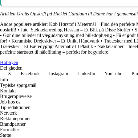
Artiklen Gratis Opskrift på Hæklet Cardigan til Dame har i gennemsni
Andre populære artikler:
Køb Hørstof i Metermål – Find den perfekte 
opskrift!
•
Jute, Sækkelærred og Hessian – Et Blik på Disse Stoffer
•
S
•
Gør dine billeder til vægudsmykning med billedophæng
•
Få et godt 
for!
•
Keramiske Drejeskiver – Et Unikt Håndværk
•
Trææsker med Låg
Trææsker – Et Bæredygtigt Alternativ til Plastik
•
Nakkelamper – Ideel 
perfekte startssæt til nålefiltning – perfekt for begyndere!
Hobbyen
Del glæden
X
Facebook
Instagram
LinkedIn
YouTube
Pin
Info
Typiske spørgsmål
Kontakt
Brugeroplevelse
Job hos os
Tip redaktionen
Netværk
Reklamepartner
Brandpartner
Formidler
Støtte