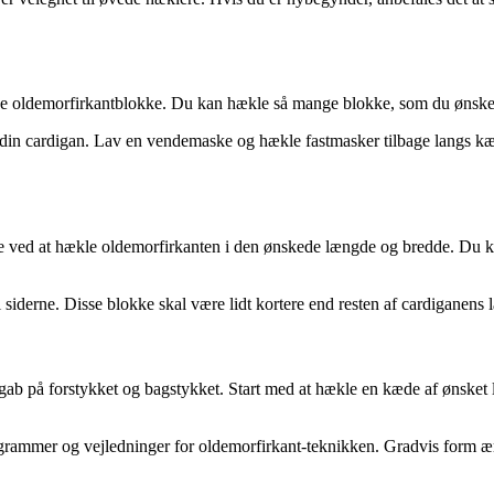
ække oldemorfirkantblokke. Du kan hækle så mange blokke, som du ønske
f din cardigan. Lav en vendemaske og hækle fastmasker tilbage langs k
ed at hækle oldemorfirkanten i den ønskede længde og bredde. Du kan j
iderne. Disse blokke skal være lidt kortere end resten af cardiganens 
ab på forstykket og bagstykket. Start med at hækle en kæde af ønsket
rammer og vejledninger for oldemorfirkant-teknikken. Gradvis form ærme