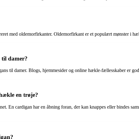
ret med oldemorfirkanter. Oldemorfirkant er et populært mønster i hækl
 til damer?
ans til damer. Blogs, hjemmesider og online hækle-fællesskaber er gode 
hækle en trøje?
gnet. En cardigan har en åbning foran, der kan knappes eller bindes sa
digan?