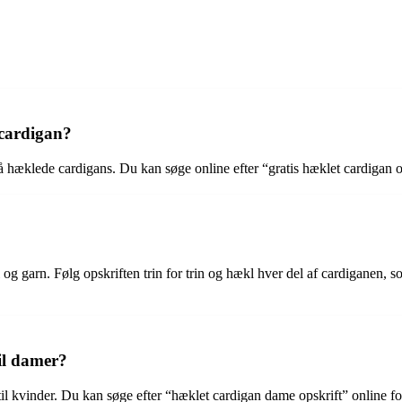
 cardigan?
å hæklede cardigans. Du kan søge online efter “gratis hæklet cardigan o
 og garn. Følg opskriften trin for trin og hækl hver del af cardiganen, 
til damer?
s til kvinder. Du kan søge efter “hæklet cardigan dame opskrift” online f