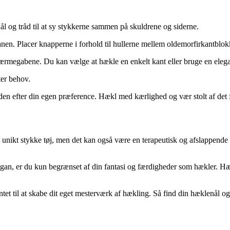
 nål og tråd til at sy stykkerne sammen på skuldrene og siderne.
anen. Placer knapperne i forhold til hullerne mellem oldemorfirkantblokke
megabene. Du kan vælge at hækle en enkelt kant eller bruge en elegant
ter behov.
 den efter din egen præference. Hækl med kærlighed og vær stolt af det f
unikt stykke tøj, men det kan også være en terapeutisk og afslappende ak
gan, er du kun begrænset af din fantasi og færdigheder som hækler. Hækle
tet til at skabe dit eget mesterværk af hækling. Så find din hæklenål o