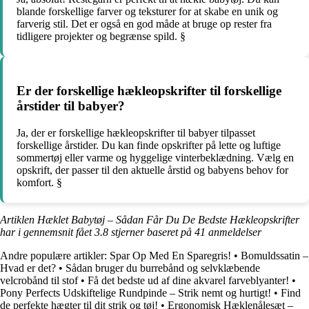
blande forskellige farver og teksturer for at skabe en unik og
farverig stil. Det er også en god måde at bruge op rester fra
tidligere projekter og begrænse spild. §
Er der forskellige hækleopskrifter til forskellige
årstider til babyer?
Ja, der er forskellige hækleopskrifter til babyer tilpasset
forskellige årstider. Du kan finde opskrifter på lette og luftige
sommertøj eller varme og hyggelige vinterbeklædning. Vælg en
opskrift, der passer til den aktuelle årstid og babyens behov for
komfort. §
Artiklen Hæklet Babytøj – Sådan Får Du De Bedste Hækleopskrifter
har i gennemsnit fået
3.8
stjerner baseret på
41
anmeldelser
Andre populære artikler:
Spar Op Med En Sparegris!
•
Bomuldssatin –
Hvad er det?
•
Sådan bruger du burrebånd og selvklæbende
velcrobånd til stof
•
Få det bedste ud af dine akvarel farveblyanter!
•
Pony Perfects Udskiftelige Rundpinde – Strik nemt og hurtigt!
•
Find
de perfekte hægter til dit strik og tøj!
•
Ergonomisk Hæklenålesæt –