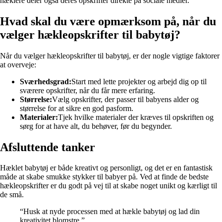
hæklere deler også deres opskrifter direkte på sociale medier.
Hvad skal du være opmærksom på, når du
vælger hækleopskrifter til babytøj?
Når du vælger hækleopskrifter til babytøj, er der nogle vigtige faktorer
at overveje:
Sværhedsgrad:
Start med lette projekter og arbejd dig op til
sværere opskrifter, når du får mere erfaring.
Størrelse:
Vælg opskrifter, der passer til babyens alder og
størrelse for at sikre en god pasform.
Materialer:
Tjek hvilke materialer der kræves til opskriften og
sørg for at have alt, du behøver, før du begynder.
Afsluttende tanker
Hæklet babytøj er både kreativt og personligt, og det er en fantastisk
måde at skabe smukke stykker til babyer på. Ved at finde de bedste
hækleopskrifter er du godt på vej til at skabe noget unikt og kærligt til
de små.
“Husk at nyde processen med at hækle babytøj og lad din
kreativitet blomstre.”