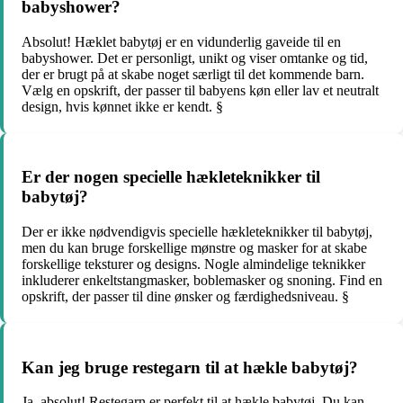
babyshower?
Absolut! Hæklet babytøj er en vidunderlig gaveide til en
babyshower. Det er personligt, unikt og viser omtanke og tid,
der er brugt på at skabe noget særligt til det kommende barn.
Vælg en opskrift, der passer til babyens køn eller lav et neutralt
design, hvis kønnet ikke er kendt. §
Er der nogen specielle hækleteknikker til
babytøj?
Der er ikke nødvendigvis specielle hækleteknikker til babytøj,
men du kan bruge forskellige mønstre og masker for at skabe
forskellige teksturer og designs. Nogle almindelige teknikker
inkluderer enkeltstangmasker, boblemasker og snoning. Find en
opskrift, der passer til dine ønsker og færdighedsniveau. §
Kan jeg bruge restegarn til at hækle babytøj?
Ja, absolut! Restegarn er perfekt til at hækle babytøj. Du kan