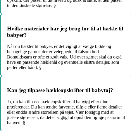
opskrift, der passer til dit niveau og husk at sikre, at den passer
til den ønskede størrelse. §
Hvilke materialer har jeg brug for til at hækle til
babyer?
Når du hækler til babyer, er det vigtigt at vælge bløde og
behagelige garner, der er velegnede til følsom hud.
Bomuldsgarn er ofte et godt valg. Ud over garnet skal du også
have en passende hæklenål og eventuelle ekstra detaljer, som
perler eller bånd. §
Kan jeg tilpasse hækleopskrifter til babytøj?
Ja, du kan tilpasse hækleopskrifter til babytøj efter dine
præferencer. Du kan ændre farverne, tilføje eller fjerne detaljer
eller endda ændre størrelsen på tøjet. Vær forsigtig med at
justere størrelsen, da det er vigtigt at opnå den rigtige pasform til
babyen. §