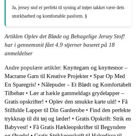
Ja, jersey stof er perfekt til syning af trøjer takket være dets
strækbarhed og komfortable pasform. §
Artiklen Oplev det Bløde og Behagelige Jersey Stof!
har i gennemsnit fået
4.9
stjerner baseret på
18
anmeldelser
Andre populære artikler:
Knyttegarn og knyttesnor –
Macrame Garn til Kreative Projekter
•
Spar Op Med
En Sparegris!
•
Nålepuder – Et Blødt og Komfortabelt
Tilbehør
•
Lær at hækle gammeldags grydelapper –
Gratis opskrifter!
•
Oplev den smukke karte uld!
•
Få
Stilfulde Lapper til Din Garderobe
•
Find den perfekte
trykknap til dit tøj og læder!
•
Gratis Opskrift: Strik en
Babyvest!
•
Få Gratis Hækleopskrifter til Begyndere
og Øvede!
•
Gratis Strikkeopskrift til Halsedisse til