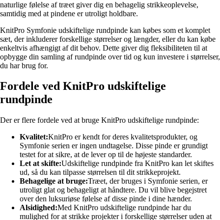
naturlige følelse af træet giver dig en behagelig strikkeoplevelse,
samtidig med at pindene er utroligt holdbare.
KnitPro Symfonie udskiftelige rundpinde kan købes som et komplet
sæt, der inkluderer forskellige størrelser og længder, eller du kan købe
enkeltvis afhængigt af dit behov. Dette giver dig fleksibiliteten til at
opbygge din samling af rundpinde over tid og kun investere i størrelser,
du har brug for.
Fordele ved KnitPro udskiftelige
rundpinde
Der er flere fordele ved at bruge KnitPro udskiftelige rundpinde:
Kvalitet:
KnitPro er kendt for deres kvalitetsprodukter, og
Symfonie serien er ingen undtagelse. Disse pinde er grundigt
testet for at sikre, at de lever op til de højeste standarder.
Let at skifte:
Udskiftelige rundpinde fra KnitPro kan let skiftes
ud, så du kan tilpasse størrelsen til dit strikkeprojekt.
Behagelige at bruge:
Træet, der bruges i Symfonie serien, er
utroligt glat og behageligt at håndtere. Du vil blive begejstret
over den luksuriøse følelse af disse pinde i dine hænder.
Alsidighed:
Med KnitPro udskiftelige rundpinde har du
mulighed for at strikke projekter i forskellige størrelser uden at