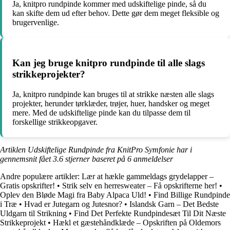
Ja, knitpro rundpinde kommer med udskiftelige pinde, så du
kan skifte dem ud efter behov. Dette gør dem meget fleksible og
brugervenlige.
Kan jeg bruge knitpro rundpinde til alle slags
strikkeprojekter?
Ja, knitpro rundpinde kan bruges til at strikke næsten alle slags
projekter, herunder tørklæder, trøjer, huer, handsker og meget
mere. Med de udskiftelige pinde kan du tilpasse dem til
forskellige strikkeopgaver.
Artiklen Udskiftelige Rundpinde fra KnitPro Symfonie har i
gennemsnit fået
3.6
stjerner baseret på
6
anmeldelser
Andre populære artikler:
Lær at hækle gammeldags grydelapper –
Gratis opskrifter!
•
Strik selv en herresweater – Få opskrifterne her!
•
Oplev den Bløde Magi fra Baby Alpaca Uld!
•
Find Billige Rundpinde
i Træ
•
Hvad er Jutegarn og Jutesnor?
•
Islandsk Garn – Det Bedste
Uldgarn til Strikning
•
Find Det Perfekte Rundpindesæt Til Dit Næste
Strikkeprojekt
•
Hækl et gæstehåndklæde – Opskriften på Oldemors