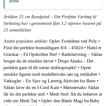
plastik.
Artiklen 25 cm Rundpind – Det Perfekte Værktøj til
Strikning har i gennemsnit fået
3.2
stjerner baseret på
21
anmeldelser
Andre populære artikler:
Oplev Fordelene ved Poly
•
Find det perfekte bomuldsgarn 8/4 – 45024
•
Hækl et
Græskar – Få Opskriften Her!
•
Batikfarvning – Sådan
bruger du de smukke farver
•
Drops Alaska – Det
perfekte garn til dit næste strikkeprojekt!
•
Opret
smukke figurer med modellervoks sæt og redskaber
•
Vatkugler – En Sjov og Lærerig Aktivitet for Børn
•
Sådan laver du en I-Cord Kant
•
Mønstersaks: Sådan
får du det perfekte snit!
•
Mesh Stof: Alt du behøver at
vide om Mesh Tøj
•
Oplev den Bløde Magi fra Baby