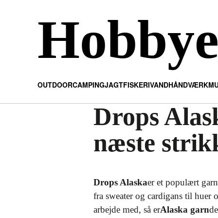
Hobby
OUTDOOR
CAMPING
JAGT
FISKERI
VAND
HÅNDVÆRK
MU
Drops Alask
næste strik
Drops Alaska
er et populært garn 
fra sweater og cardigans til huer 
arbejde med, så er
Alaska garn
de