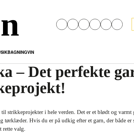
en
SIK
BAGNING
VIN
a – Det perfekte garn
keprojekt!
til strikkeprojekter i hele verden. Det er et blødt og varmt ga
og tørklæder. Hvis du er på udkig efter et garn, der både er 
t rette valg.