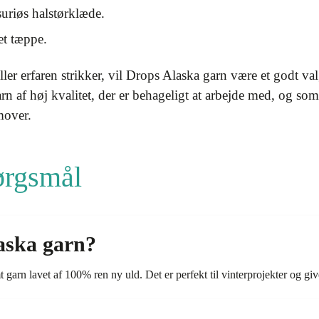
uriøs halstørklæde.
et tæppe.
er erfaren strikker, vil Drops Alaska garn være et godt valg
arn af høj kvalitet, der er behageligt at arbejde med, og som
mover.
pørgsmål
aska garn?
garn lavet af 100% ren ny uld. Det er perfekt til vinterprojekter og giver