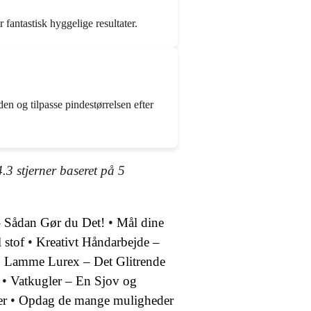
 fantastisk hyggelige resultater.
den og tilpasse pindestørrelsen efter
4.3
stjerner baseret på
5
 Sådan Gør du Det!
•
Mål dine
 stof
•
Kreativt Håndarbejde –
•
Lamme Lurex – Det Glitrende
•
Vatkugler – En Sjov og
er
•
Opdag de mange muligheder