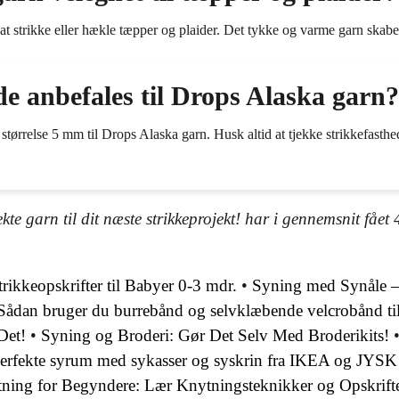
 at strikke eller hækle tæpper og plaider. Det tykke og varme garn skaber
de anbefales til Drops Alaska garn?
 størrelse 5 mm til Drops Alaska garn. Husk altid at tjekke strikkefasthe
te garn til dit næste strikkeprojekt! har i gennemsnit fået
trikkeopskrifter til Babyer 0-3 mdr.
•
Syning med Synåle –
Sådan bruger du burrebånd og selvklæbende velcrobånd til
Det!
•
Syning og Broderi: Gør Det Selv Med Broderikits!
perfekte syrum med sykasser og syskrin fra IKEA og JYSK
ning for Begyndere: Lær Knytningsteknikker og Opskrift