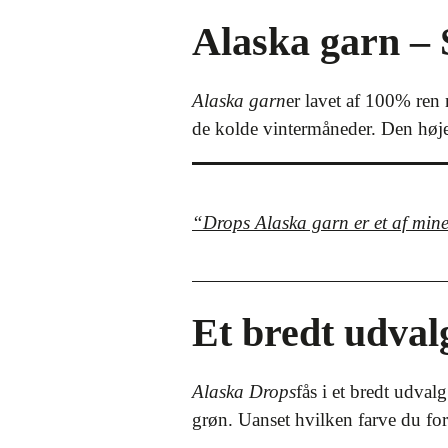
Alaska garn – 
Alaska garn
er lavet af 100% ren n
de kolde vintermåneder. Den høje k
“Drops Alaska garn er et af mine 
Et bredt udval
Alaska Drops
fås i et bredt udval
grøn. Uanset hvilken farve du for