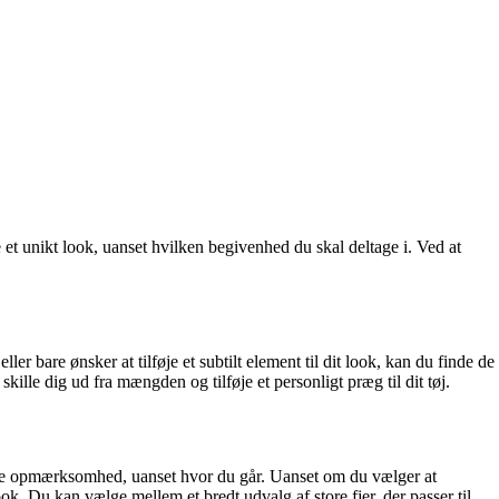
e et unikt look, uanset hvilken begivenhed du skal deltage i. Ved at
eller bare ønsker at tilføje et subtilt element til dit look, kan du finde de
skille dig ud fra mængden og tilføje et personligt præg til dit tøj.
ltrække opmærksomhed, uanset hvor du går. Uanset om du vælger at
ook. Du kan vælge mellem et bredt udvalg af store fjer, der passer til