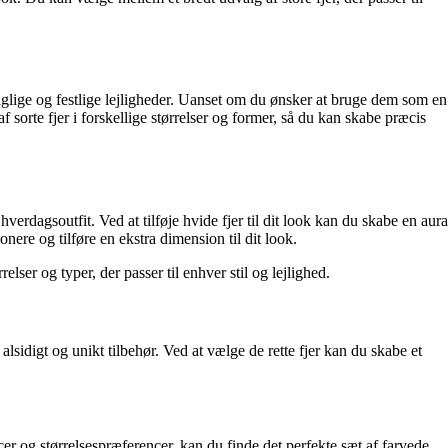
de daglige og festlige lejligheder. Uanset om du ønsker at bruge dem som en
f sorte fjer i forskellige størrelser og former, så du kan skabe præcis
verdagsoutfit. Ved at tilføje hvide fjer til dit look kan du skabe en aura
nere og tilføre en ekstra dimension til dit look.
lser og typer, der passer til enhver stil og lejlighed.
 alsidigt og unikt tilbehør. Ved at vælge de rette fjer kan du skabe et
er og størrelsespræferencer, kan du finde det perfekte sæt af farvede