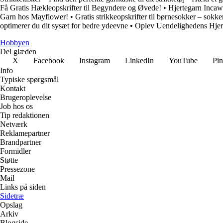
Få Gratis Hækleopskrifter til Begyndere og Øvede!
•
Hjertegarn Incawo
Garn hos Mayflower!
•
Gratis strikkeopskrifter til børnesokker – sokker 
optimerer du dit sysæt for bedre ydeevne
•
Oplev Uendelighedens Hjert
Hobbyen
Del glæden
X
Facebook
Instagram
LinkedIn
YouTube
Pin
Info
Typiske spørgsmål
Kontakt
Brugeroplevelse
Job hos os
Tip redaktionen
Netværk
Reklamepartner
Brandpartner
Formidler
Støtte
Pressezone
Mail
Links på siden
Sidetræ
Opslag
Arkiv
Blogside