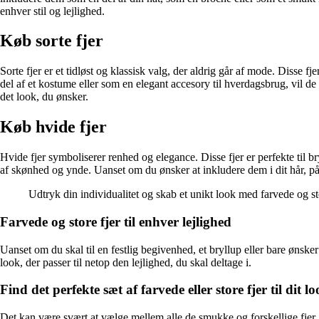
enhver stil og lejlighed.
Køb sorte fjer
Sorte fjer er et tidløst og klassisk valg, der aldrig går af mode. Disse f
del af et kostume eller som en elegant accesory til hverdagsbrug, vil de s
det look, du ønsker.
Køb hvide fjer
Hvide fjer symboliserer renhed og elegance. Disse fjer er perfekte til bry
af skønhed og ynde. Uanset om du ønsker at inkludere dem i dit hår, på en
Udtryk din individualitet og skab et unikt look med farvede og stor
Farvede og store fjer til enhver lejlighed
Uanset om du skal til en festlig begivenhed, et bryllup eller bare ønsker a
look, der passer til netop den lejlighed, du skal deltage i.
Find det perfekte sæt af farvede eller store fjer til dit l
Det kan være svært at vælge mellem alle de smukke og forskellige fjer, d