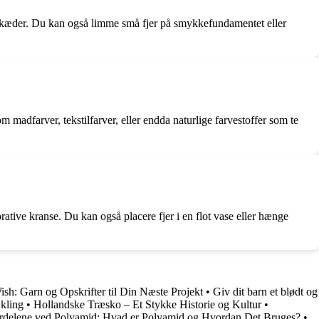
alskæder. Du kan også limme små fjer på smykkefundamentet eller
m madfarver, tekstilfarver, eller endda naturlige farvestoffer som te
orative kranse. Du kan også placere fjer i en flot vase eller hænge
sh: Garn og Opskrifter til Din Næste Projekt
•
Giv dit barn et blødt og
ækling
•
Hollandske Træsko – Et Stykke Historie og Kultur
•
rdelene ved Polyamid: Hvad er Polyamid og Hvordan Det Bruges?
•