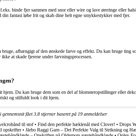
 f.eks. binde fjer sammen med snor eller wire og lave øreringe eller h
 din fantasi løbe frit og skab dine helt egne smykkestykker med fjer.
kan bruge, afhængigt af den ønskede farve og effekt. Du kan bruge ting so
r ikke at skade fjerene under farvningsprocessen.
ingen?
f dit hjem. Du kan bruge dem som en del af blomsteropstillinger eller dek
kt og stilfuldt look i dit hjem.
 i gennemsnit fået
3.8
stjerner baseret på
19
anmeldelser
lcrobånd til stof
•
Find den perfekte hæklenål med Clover!
•
Drops Wi
 opskrifter
•
Järbo Raggi Garn – Det Perfekte Valg til Strikning og H
gæstehåndklæde – Opskriften på Oldemors gæstehåndklæde
•
Oplev Fo