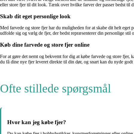
eller store fjer til dit look. Tænk over hvilke farver der passer bedst til d
Skab dit eget personlige look
Med farvede og store fjer har du muligheden for at skabe dit helt eget pe
udfolde sig og vælg de fjer, der bedst repræsenterer din personlige stil
Køb dine farvede og store fjer online
For at gøre det nemt og bekvemt for dig at købe farvede og store fjer, ka
du få dine nye fjer leveret direkte til din dør, og snart kan du nyde godt 
Ofte stillede spørgsmål
Hvor kan jeg købe fjer?
Du kan købe fjer i hobbybutikker, kunstnerforretninger eller online p