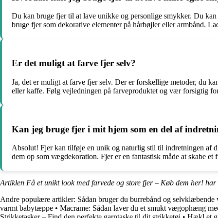
Du kan bruge fjer til at lave unikke og personlige smykker. Du kan
bruge fjer som dekorative elementer på hårbøjler eller armbånd. Lad
Er det muligt at farve fjer selv?
Ja, det er muligt at farve fjer selv. Der er forskellige metoder, du 
eller kaffe. Følg vejledningen på farveproduktet og vær forsigtig fo
Kan jeg bruge fjer i mit hjem som en del af indretn
Absolut! Fjer kan tilføje en unik og naturlig stil til indretningen a
dem op som vægdekoration. Fjer er en fantastisk måde at skabe et fris
Artiklen Få et unikt look med farvede og store fjer – Køb dem her! har
Andre populære artikler:
Sådan bruger du burrebånd og selvklæbende ve
varmt babytæppe
•
Macrame: Sådan laver du et smukt vægophæng med
Strikketasker – Find den perfekte garntaske til dit strikketøj
•
Hækl et 