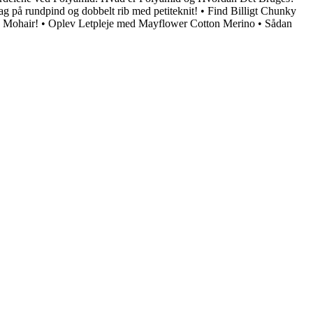
lag på rundpind og dobbelt rib med petiteknit!
•
Find Billigt Chunky
k Mohair!
•
Oplev Letpleje med Mayflower Cotton Merino
•
Sådan