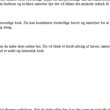
in hudtone og hvilken størrelse fjer der vil tilføre det ønskede udtryk til d
rsonlige look. Du kan kombinere forskellige farver og størrelser for at ti
 og smag.
n du købe dem online her. Du vil finde et bredt udvalg af farver, størrels
af et unikt og fantastisk look.
å diverse webshops. Når du leder efter fjer, kan det være en god idé at t