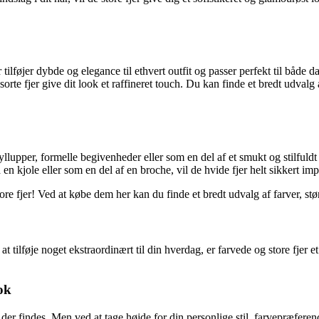
jer tilføjer dybde og elegance til ethvert outfit og passer perfekt til bå
orte fjer give dit look et raffineret touch. Du kan finde et bredt udvalg a
llupper, formelle begivenheder eller som en del af et smukt og stilfuldt h
 kjole eller som en del af en broche, vil de hvide fjer helt sikkert impo
e fjer! Ved at købe dem her kan du finde et bredt udvalg af farver, større
t tilføje noget ekstraordinært til din hverdag, er farvede og store fjer et
ook
er findes. Men ved at tage højde for din personlige stil, farvepræferenc