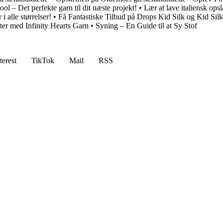
ol – Det perfekte garn til dit næste projekt!
•
Lær at lave italiensk ops
i alle størrelser!
•
Få Fantastiske Tilbud på Drops Kid Silk og Kid Sil
er med Infinity Hearts Garn
•
Syning – En Guide til at Sy Stof
terest
TikTok
Mail
RSS