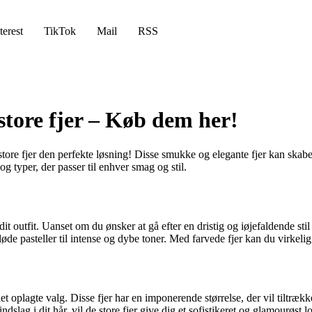
terest
TikTok
Mail
RSS
store fjer – Køb dem her!
g store fjer den perfekte løsning! Disse smukke og elegante fjer kan skab
g typer, der passer til enhver smag og stil.
 dit outfit. Uanset om du ønsker at gå efter en dristig og iøjefaldende stil 
løde pasteller til intense og dybe toner. Med farvede fjer kan du virkelig 
er det oplagte valg. Disse fjer har en imponerende størrelse, der vil ti
slag i dit hår, vil de store fjer give dig et sofistikeret og glamourøst l