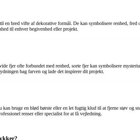
til en bred vifte af dekorative formål. De kan symbolisere renhed, fred 
ønhed til enhver begivenhed eller projekt.
vide fjer ofte forbundet med renhed, sorte fjer kan symbolisere mysteri
tydningen bag farven og lade det inspirere dit projekt.
u kan bruge en blød børste eller en let fugtig klud til at fjerne støv og 
essionel renser eller specialist for at få vejledning.
mykker?