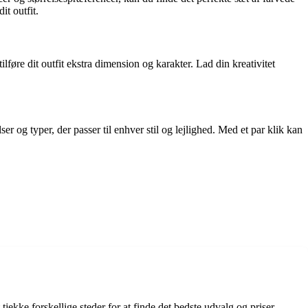
it outfit.
lføre dit outfit ekstra dimension og karakter. Lad din kreativitet
er og typer, der passer til enhver stil og lejlighed. Med et par klik kan
jekke forskellige steder for at finde det bedste udvalg og priser.