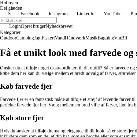
Hobbyen
Del glæden
X
Facebook
Instagram
LinkedIn
YouTube
Pin
Login
Opret bruger
Nyhedsbrevet
Kategorier
Outdoor
Camping
Jagt
Fiskeri
Vand
Håndværk
Musik
Bagning
Vin
Bil
Få et unikt look med farvede og 
Ønsker du at tilføje noget ekstraordinært til dit outfit? Så er farvede o
købe dem her kan du vælge mellem et bredt udvalg af farver, størrelser o
Køb farvede fjer
Farvede fjer er en fantastisk måde at tilføje et strejf af levende farver til
perfekte farvede fjer her. Vælg mellem en bred vifte af farver, lige fra b
Køb store fjer
Hvis du ønsker at tilføje drama og elegance til dit look, så er store fj
inkludere dem som en del af din hat, som en broche eller som et smukt ind