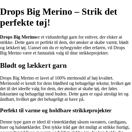
Drops Big Merino – Strik det
perfekte tøj!
Drops Big Merino
er et vidunderligt garn for enhver, der elsker at
strikke. Dette garn er perfekt til dem, der ønsker at skabe varmt, blødt
og lækkert tøj. Uanset om du er nybegynder eller erfaren, vil Drops
Big Merino være et fantastisk valg til dine strikkeprojekter.
Blødt og lækkert garn
Drops Big Merino er lavet af 100% merinould af høj kvalitet.
Merinould er kendt for dens blødhed og behagelige tekstur, hvilket gør
det til det ideelle valg for dem, der ønsker at skabe tøj, der føles
luksuriøst og behageligt mod huden. Dette garn er også utroligt let og
åndbart, hvilket gør det behageligt at have på.
Perfekt til varme og holdbare strikkeprojekter
Denne type garn er ideel til vinterklædtøj såsom sweaters, cardigans,
huer og halstørklæder. Den tykke tråd gør det muligt at strikke hurtigt,