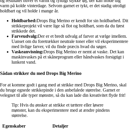
og resultatet bliver et varmt og fyldigt stykke tøj, der kan holde dig
varm på kolde vinterdage. Selvom garnet er tykt, er det stadig utroligt
holdbart og vil holde i mange år.
Holdbarhed:
Drops Big Merino er kendt for sin holdbarhed. Dit
strikkeprojekt vil være lige så flot og holdbart, som da du først
strikkede det.
Farveudvalg:
Der er et bredt udvalg af farver at vælge imellem.
Uanset om du foretrækker neutrale toner eller vil eksperimentere
med livlige farver, vil du finde præcis hvad du søger.
Vaskeanvisning:
Drops Big Merino er nemt at vaske. Det kan
maskinvaskes på et skåneprogram eller håndvaskes forsigtigt i
lunkent vand.
Sådan strikker du med Drops Big Merino
For at komme godt i gang med at strikke med Drops Big Merino, skal
du bruge egnede strikkepinde i den anbefalede størrelse. Garnet er
velegnet til alle typer mønstre, så du kan lade din kreativitet flyde frit!
Tip: Hvis du ønsker at strikke et tættere eller løsere
mønster, kan du eksperimentere med at ændre pindens
størrelse.
Egenskaber
Detaljer