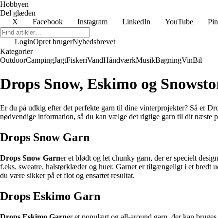
Hobbyen
Del glæden
X
Facebook
Instagram
LinkedIn
YouTube
Pin
Login
Opret bruger
Nyhedsbrevet
Kategorier
Outdoor
Camping
Jagt
Fiskeri
Vand
Håndværk
Musik
Bagning
Vin
Bil
Drops Snow, Eskimo og Snowstor
Er du på udkig efter det perfekte garn til dine vinterprojekter? Så er D
nødvendige information, så du kan vælge det rigtige garn til dit næste p
Drops Snow Garn
Drops Snow Garn
er et blødt og let chunky garn, der er specielt design
f.eks. sweatre, halstørklæder og huer. Garnet er tilgængeligt i et bredt 
du være sikker på et flot og ensartet resultat.
Drops Eskimo Garn
Drops Eskimo Garn
er et populært og all-around garn, der kan bruges t