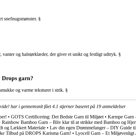
 et snefnugsmønster. §
vanter og halstørklæder, der giver et unikt og festligt udtryk. §
w Drops garn?
mukke og varme teksturer i strik. §
ide! har i gennemsnit fået
4.1
stjerner baseret på
19
anmeldelser
per!
•
GOTS Certificering: Det Bedste Garn til Miljøet
•
Kæmpe Garn – 
•
Rainbow Bamboo Garn – Bliv klar til at strikke med Bamboo og Hjer
dt og Lækkert Materiale
•
Lav din egen Drømmefanger – DIY Guide ti
iske Tilbud på DROPS Karisma Garn!
•
Lyocell Garn – Et Miljøvenligt 