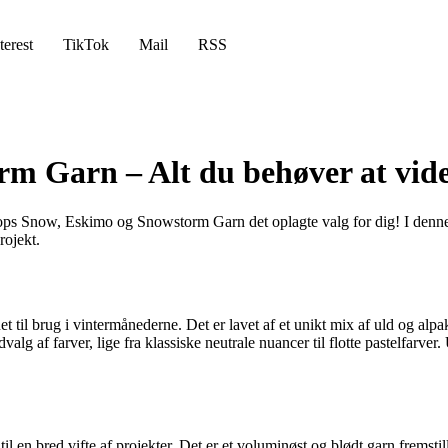
terest
TikTok
Mail
RSS
m Garn – Alt du behøver at vid
rops Snow, Eskimo og Snowstorm Garn det oplagte valg for dig! I denne ar
rojekt.
et til brug i vintermånederne. Det er lavet af et unikt mix af uld og alpa
udvalg af farver, lige fra klassiske neutrale nuancer til flotte pastelfa
il en bred vifte af projekter. Det er et voluminøst og blødt garn fremsti