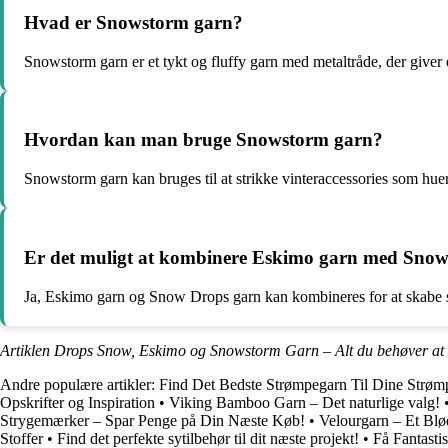
Hvad er Snowstorm garn?
Snowstorm garn er et tykt og fluffy garn med metaltråde, der giver
Hvordan kan man bruge Snowstorm garn?
Snowstorm garn kan bruges til at strikke vinteraccessories som huer, 
Er det muligt at kombinere Eskimo garn med Sno
Ja, Eskimo garn og Snow Drops garn kan kombineres for at skabe s
Artiklen Drops Snow, Eskimo og Snowstorm Garn – Alt du behøver at v
Andre populære artikler:
Find Det Bedste Strømpegarn Til Dine Strøm
Opskrifter og Inspiration
•
Viking Bamboo Garn – Det naturlige valg!
Strygemærker – Spar Penge på Din Næste Køb!
•
Velourgarn – Et Blø
Stoffer
•
Find det perfekte sytilbehør til dit næste projekt!
•
Få Fantast