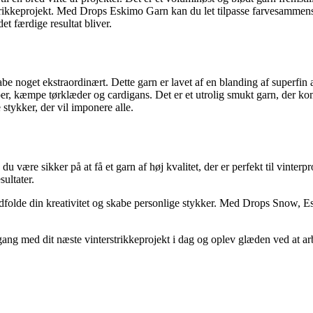
rt strikkeprojekt. Med Drops Eskimo Garn kan du let tilpasse farvesamme
et færdige resultat bliver.
abe noget ekstraordinært. Dette garn er lavet af en blanding af superfin 
per, kæmpe tørklæder og cardigans. Det er et utrolig smukt garn, der k
tykker, der vil imponere alle.
re sikker på at få et garn af høj kvalitet, der er perfekt til vinterpr
ultater.
t udfolde din kreativitet og skabe personlige stykker. Med Drops Snow, 
 i gang med dit næste vinterstrikkeprojekt i dag og oplev glæden ved 