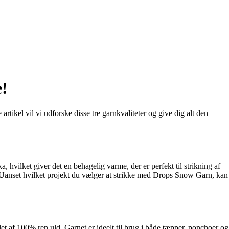
e!
tikel vil vi udforske disse tre garnkvaliteter og give dig alt den
ka, hvilket giver det en behagelig varme, der er perfekt til strikning af
rver. Uanset hvilket projekt du vælger at strikke med Drops Snow Garn, kan
llet af 100% ren uld. Garnet er ideelt til brug i både tæpper, ponchoer og