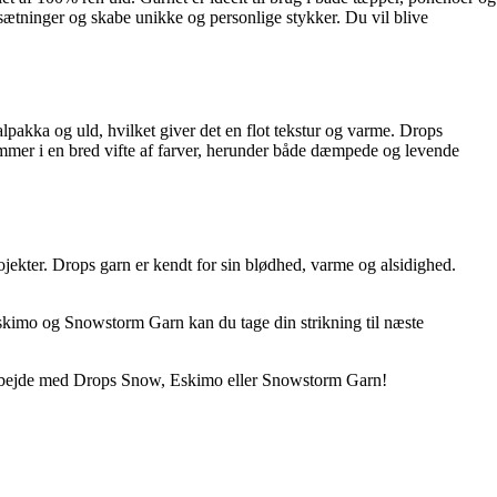
nsætninger og skabe unikke og personlige stykker. Du vil blive
alpakka og uld, hvilket giver det en flot tekstur og varme. Drops
ommer i en bred vifte af farver, herunder både dæmpede og levende
ojekter. Drops garn er kendt for sin blødhed, varme og alsidighed.
Eskimo og Snowstorm Garn kan du tage din strikning til næste
at arbejde med Drops Snow, Eskimo eller Snowstorm Garn!