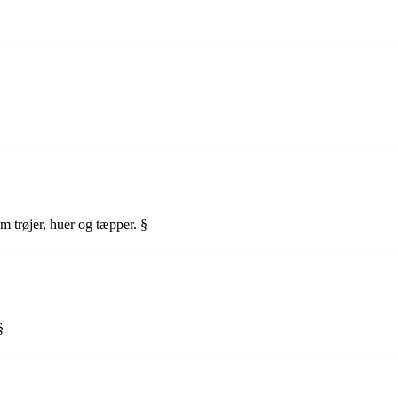
m trøjer, huer og tæpper. §
§