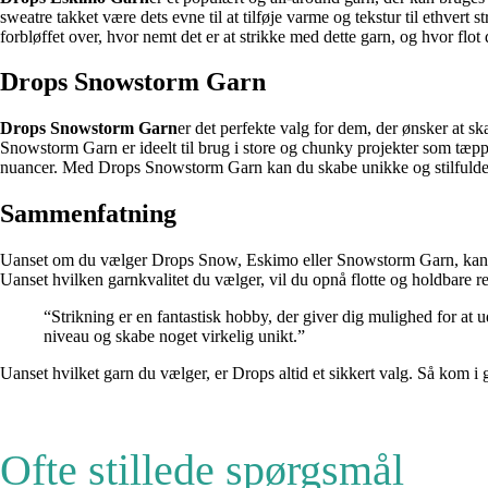
sweatre takket være dets evne til at tilføje varme og tekstur til ethve
forbløffet over, hvor nemt det er at strikke med dette garn, og hvor flot d
Drops Snowstorm Garn
Drops Snowstorm Garn
er det perfekte valg for dem, der ønsker at sk
Snowstorm Garn er ideelt til brug i store og chunky projekter som tæp
nuancer. Med Drops Snowstorm Garn kan du skabe unikke og stilfulde s
Sammenfatning
Uanset om du vælger Drops Snow, Eskimo eller Snowstorm Garn, kan du væ
Uanset hvilken garnkvalitet du vælger, vil du opnå flotte og holdbare res
“Strikning er en fantastisk hobby, der giver dig mulighed for a
niveau og skabe noget virkelig unikt.”
Uanset hvilket garn du vælger, er Drops altid et sikkert valg. Så kom
Ofte stillede spørgsmål