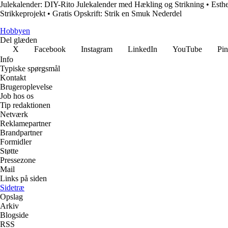
Julekalender: DIY-Rito Julekalender med Hækling og Strikning
•
Esthe
Strikkeprojekt
•
Gratis Opskrift: Strik en Smuk Nederdel
Hobbyen
Del glæden
X
Facebook
Instagram
LinkedIn
YouTube
Pin
Info
Typiske spørgsmål
Kontakt
Brugeroplevelse
Job hos os
Tip redaktionen
Netværk
Reklamepartner
Brandpartner
Formidler
Støtte
Pressezone
Mail
Links på siden
Sidetræ
Opslag
Arkiv
Blogside
RSS