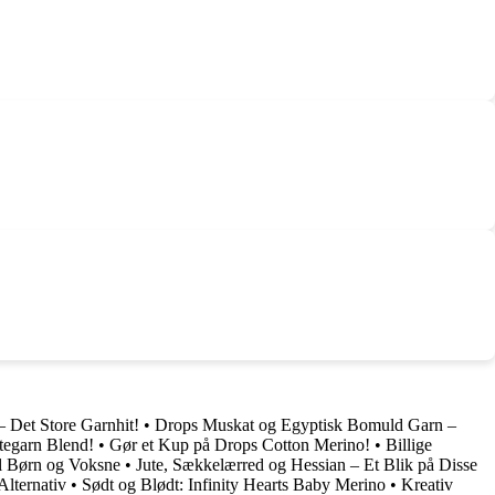
Det Store Garnhit!
•
Drops Muskat og Egyptisk Bomuld Garn –
tegarn Blend!
•
Gør et Kup på Drops Cotton Merino!
•
Billige
l Børn og Voksne
•
Jute, Sækkelærred og Hessian – Et Blik på Disse
Alternativ
•
Sødt og Blødt: Infinity Hearts Baby Merino
•
Kreativ