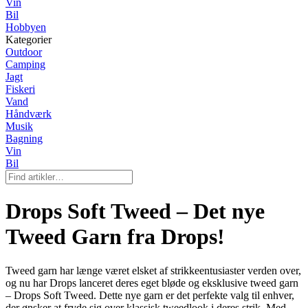
Vin
Bil
Hobbyen
Kategorier
Outdoor
Camping
Jagt
Fiskeri
Vand
Håndværk
Musik
Bagning
Vin
Bil
Drops Soft Tweed – Det nye
Tweed Garn fra Drops!
Tweed garn har længe været elsket af strikkeentusiaster verden over,
og nu har Drops lanceret deres eget bløde og eksklusive tweed garn
– Drops Soft Tweed. Dette nye garn er det perfekte valg til enhver,
der ønsker at fryde sig over klassisk tweedlook i deres strik. Med