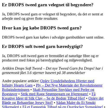
Er DROPS tweed garn velegnet til begyndere?
Ja, DROPS tweed garn er velegnet til begyndere, da det er nemt at
arbejde med og giver flotte resultater.
Hvor kan jeg købe DROPS tweed garn?
DROPS tweed garn kan købes i udvalgte garnbutikker samt online.
Er DROPS soft tweed garn bæredygtigt?
Ja, DROPS soft tweed garn er fremstillet af naturlige fibre og er
produceret med fokus på bæredygtighed og miljøvenlighed.
Artiklen Drops Soft Tweed – Det nye Tweed Garn fra Drops! har i
gennemsnit fået
3.6
stjerner baseret på
38
anmeldelser
Andre populære artikler:
Oplev Uendelighedens Hjerter med
Infinity Hearts Garn
•
Ply – Det Nye Materiale der Revolutionerer
Boligindretningen
•
Skab Personlige Smykker med Perler og
Bogstaver
•
Strik med Ragg Strømpegarn og Hjertegarn!
•
Få
Kreative Ideer til Silk Clay – Se de Bedste Tilbud Her!
•
Oplev det
Bløde og Behagelige Jersey Stof!
•
Sådan Maler du Et Smukt
Silkemaleri
•
Få et Fantastisk Tilbud på en Overlocker Symaskine!
•