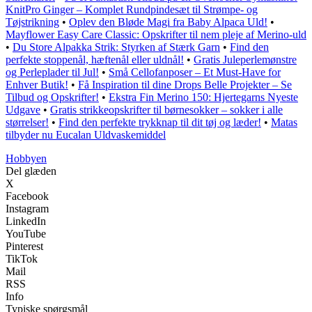
KnitPro Ginger – Komplet Rundpindesæt til Strømpe- og
Tøjstrikning
•
Oplev den Bløde Magi fra Baby Alpaca Uld!
•
Mayflower Easy Care Classic: Opskrifter til nem pleje af Merino-uld
•
Du Store Alpakka Strik: Styrken af Stærk Garn
•
Find den
perfekte stoppenål, hæftenål eller uldnål!
•
Gratis Juleperlemønstre
og Perleplader til Jul!
•
Små Cellofanposer – Et Must-Have for
Enhver Butik!
•
Få Inspiration til dine Drops Belle Projekter – Se
Tilbud og Opskrifter!
•
Ekstra Fin Merino 150: Hjertegarns Nyeste
Udgave
•
Gratis strikkeopskrifter til børnesokker – sokker i alle
størrelser!
•
Find den perfekte trykknap til dit tøj og læder!
•
Matas
tilbyder nu Eucalan Uldvaskemiddel
Hobbyen
Del glæden
X
Facebook
Instagram
LinkedIn
YouTube
Pinterest
TikTok
Mail
RSS
Info
Typiske spørgsmål