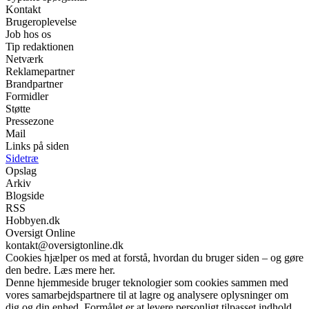
Kontakt
Brugeroplevelse
Job hos os
Tip redaktionen
Netværk
Reklamepartner
Brandpartner
Formidler
Støtte
Pressezone
Mail
Links på siden
Sidetræ
Opslag
Arkiv
Blogside
RSS
Hobbyen.dk
Oversigt Online
kontakt@oversigtonline.dk
Cookies hjælper os med at forstå, hvordan du bruger siden – og gøre
den bedre. Læs mere her.
Denne hjemmeside bruger teknologier som cookies sammen med
vores samarbejdspartnere til at lagre og analysere oplysninger om
dig og din enhed. Formålet er at levere personligt tilpasset indhold