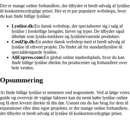
Der er mange online forhandlere, der tilbyder et bredt udvalg af lynlåse
til konkurrencedygtige priser. Her er et par populære webshops, hvor
du kan finde billige lynlåse:
Lynlåse.dk:
En dansk webshop, der specialiserer sig i salg af
lynlåse i forskellige længder, farver og typer. De tilbyder også
tilbehør som lynlås-trækkere og lynlåsbevarende produkter.
CoolZip.dk:
En anden dansk webshop med et bredt udvalg af
lynlåse til ethvert projekt. Du finder alt fra standardlynlåse til
specialdesignede lynlåse.
AliExpress.com:
En global online markedsplads, hvor du kan
finde billige lynlåse direkte fra producenter og forhandlere over
hele verden.
Opsummering
At finde billige lynlåse er nemmere end nogensinde. Ved at følge vores
guide og overveje de vigtige faktorer kan du nemt købe lynlåse online
og få dem leveret direkte til din dør. Uanset om du har brug for dem til
reparationer eller dine egne projekter, er der mange online forhandlere,
der tilbyder et bredt udvalg af lynlåse til konkurrencedygtige priser.