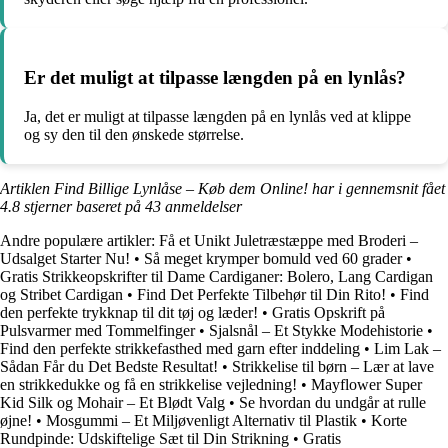
Er det muligt at tilpasse længden på en lynlås?
Ja, det er muligt at tilpasse længden på en lynlås ved at klippe
og sy den til den ønskede størrelse.
Artiklen Find Billige Lynlåse – Køb dem Online! har i gennemsnit fået
4.8
stjerner baseret på
43
anmeldelser
Andre populære artikler:
Få et Unikt Juletræstæppe med Broderi –
Udsalget Starter Nu!
•
Så meget krymper bomuld ved 60 grader
•
Gratis Strikkeopskrifter til Dame Cardiganer: Bolero, Lang Cardigan
og Stribet Cardigan
•
Find Det Perfekte Tilbehør til Din Rito!
•
Find
den perfekte trykknap til dit tøj og læder!
•
Gratis Opskrift på
Pulsvarmer med Tommelfinger
•
Sjalsnål – Et Stykke Modehistorie
•
Find den perfekte strikkefasthed med garn efter inddeling
•
Lim Lak –
Sådan Får du Det Bedste Resultat!
•
Strikkelise til børn – Lær at lave
en strikkedukke og få en strikkelise vejledning!
•
Mayflower Super
Kid Silk og Mohair – Et Blødt Valg
•
Se hvordan du undgår at rulle
øjne!
•
Mosgummi – Et Miljøvenligt Alternativ til Plastik
•
Korte
Rundpinde: Udskiftelige Sæt til Din Strikning
•
Gratis