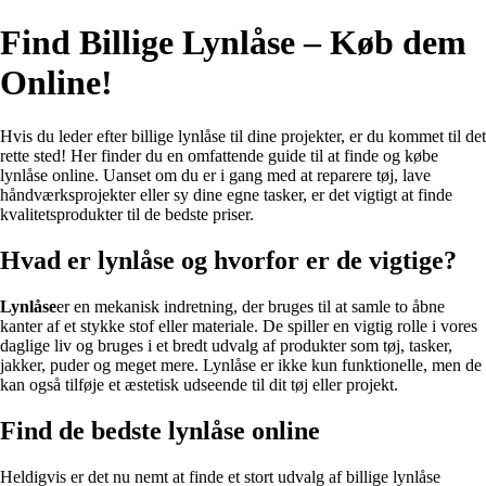
Find Billige Lynlåse – Køb dem
Online!
Hvis du leder efter billige lynlåse til dine projekter, er du kommet til det
rette sted! Her finder du en omfattende guide til at finde og købe
lynlåse online. Uanset om du er i gang med at reparere tøj, lave
håndværksprojekter eller sy dine egne tasker, er det vigtigt at finde
kvalitetsprodukter til de bedste priser.
Hvad er lynlåse og hvorfor er de vigtige?
Lynlåse
er en mekanisk indretning, der bruges til at samle to åbne
kanter af et stykke stof eller materiale. De spiller en vigtig rolle i vores
daglige liv og bruges i et bredt udvalg af produkter som tøj, tasker,
jakker, puder og meget mere. Lynlåse er ikke kun funktionelle, men de
kan også tilføje et æstetisk udseende til dit tøj eller projekt.
Find de bedste lynlåse online
Heldigvis er det nu nemt at finde et stort udvalg af billige lynlåse