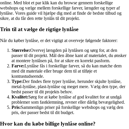
online. Med blot et par klik kan du browse gennem forskellige
webshops og vælge mellem forskellige farver, længder og typer af
lynlåse. Vores guide vil hjælpe dig med at finde de bedste tilbud og
sikre, at du får den rette lynlås til dit projekt.
Trin til at vælge de rigtige lynlåse
Når du køber lynlåse, er det vigtigt at overveje følgende faktorer:
Størrelse:
Overvej længden på lynlåsen og sørg for, at den
passer til dit projekt. Mål den åbne kant af materialet, du ønsker
at montere lynlåsen på, for at sikre en korrekt pasform.
Farve:
Lynlåse fås i forskellige farver, så du kan matche dem
med dit materiale eller bruge dem til at tilføje et
kontrastudseende.
Type:
Der findes flere typer lynlåse, herunder skjulte lynlåse,
metal-lynlåse, plast-lynlåse og meget mere. Vælg den type, der
bedst passer til dit projekts behov.
Kvalitet:
Sørg for at købe lynlåse af god kvalitet for at undgå
problemer som fastklemning, revner eller dårlig bevægelighed.
Pris:
Sammenlign priser på forskellige webshops og vælg den
pris, der passer bedst til dit budget.
Hvor kan du købe billige lynlåse online?