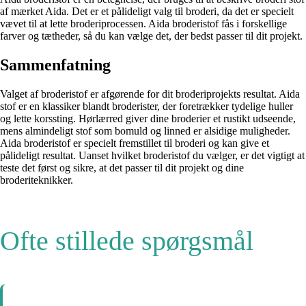
af mærket Aida. Det er et pålideligt valg til broderi, da det er specielt
vævet til at lette broderiprocessen. Aida broderistof fås i forskellige
farver og tætheder, så du kan vælge det, der bedst passer til dit projekt.
Sammenfatning
Valget af broderistof er afgørende for dit broderiprojekts resultat. Aida
stof er en klassiker blandt broderister, der foretrækker tydelige huller
og lette korssting. Hørlærred giver dine broderier et rustikt udseende,
mens almindeligt stof som bomuld og linned er alsidige muligheder.
Aida broderistof er specielt fremstillet til broderi og kan give et
pålideligt resultat. Uanset hvilket broderistof du vælger, er det vigtigt at
teste det først og sikre, at det passer til dit projekt og dine
broderiteknikker.
Ofte stillede spørgsmål