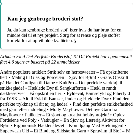
Kan jeg genbruge broderi stof?
Ja, du kan genbruge broderi stof, især hvis du har brug for en
mindre del til et nyt projekt. Sørg for at rense og pleje stoffet
korrekt for at opretholde kvaliteten. §
Artiklen Find Det Perfekte Broderistof Til Dit Projekt har i gennemsnit
fået
4.6
stjerner baseret på
22
anmeldelser
Andre populære artikler:
Strik selv en herresweater – Få opskrifterne
her!
•
Maling til Glas og Porcelæn – Sjov for Børn!
•
Gratis Opskrift
på Hæklet Cardigan til Dame
•
KnitPro – Det perfekte værktøj til
strikkeglade!
•
Hæklede Dyr til Sangkufferten
•
Hækl et rundt
dækkeserviet – Få opskriften her!
•
Fyldevat, Bamsefyld og Fiberfyld
fra JYSK – Alt til Fyld til Bamser, Puder og Hæklede Dyr
•
Find den
perfekte trykknap til dit tøj og læder!
•
Find den perfekte strikkefasthed
med garn efter inddeling
•
Molly Mayflower: Det nye Garn fra
Mayflower
•
Pailletter – Et sjovt og kreativt hobbyprojekt!
•
Oplev
Fordelene ved Poly
•
Vatkugler – En Sjov og Lærerig Aktivitet for
Børn
•
Ergonomisk Hæklenålesæt – Kom Igang Med Hæklingen!
•
Superwash Uld – Et Blødt og Slidstærkt Garn
•
Spraylim til Stof – Få