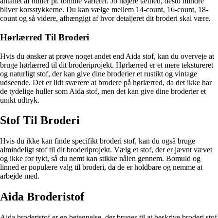
antallet af huller pr. tomme varierer. Jo højere tæthed, desto mindre
bliver korsstykkerne. Du kan vælge mellem 14-count, 16-count, 18-
count og så videre, afhængigt af hvor detaljeret dit broderi skal være.
Hørlærred Til Broderi
Hvis du ønsker at prøve noget andet end Aida stof, kan du overveje at
bruge hørlærred til dit broderiprojekt. Hørlærred er et mere tekstureret
og naturligt stof, der kan give dine broderier et rustikt og vintage
udseende. Det er lidt sværere at brodere på hørlærred, da det ikke har
de tydelige huller som Aida stof, men det kan give dine broderier et
unikt udtryk.
Stof Til Broderi
Hvis du ikke kan finde specifikt broderi stof, kan du også bruge
almindeligt stof til dit broderiprojekt. Vælg et stof, der er jævnt vævet
og ikke for tykt, så du nemt kan stikke nålen gennem. Bomuld og
linned er populære valg til broderi, da de er holdbare og nemme at
arbejde med.
Aida Broderistof
Aida broderistof er en betegnelse, der bruges til at beskrive broderi stof