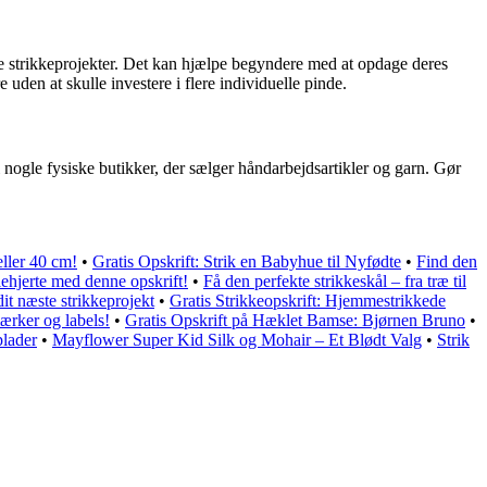
ige strikkeprojekter. Det kan hjælpe begyndere med at opdage deres
 uden at skulle investere i flere individuelle pinde.
 nogle fysiske butikker, der sælger håndarbejdsartikler og garn. Gør
eller 40 cm!
•
Gratis Opskrift: Strik en Babyhue til Nyfødte
•
Find den
ehjerte med denne opskrift!
•
Få den perfekte strikkeskål – fra træ til
it næste strikkeprojekt
•
Gratis Strikkeopskrift: Hjemmestrikkede
ærker og labels!
•
Gratis Opskrift på Hæklet Bamse: Bjørnen Bruno
•
plader
•
Mayflower Super Kid Silk og Mohair – Et Blødt Valg
•
Strik