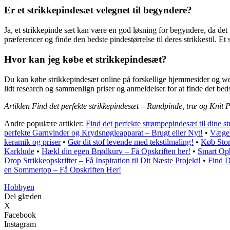
Er et strikkepindesæt velegnet til begyndere?
Ja, et strikkepinde sæt kan være en god løsning for begyndere, da det 
præferencer og finde den bedste pindestørrelse til deres strikkestil. Et
Hvor kan jeg købe et strikkepindesæt?
Du kan købe strikkepindesæt online på forskellige hjemmesider og webb
lidt research og sammenlign priser og anmeldelser for at finde det beds
Artiklen Find det perfekte strikkepindesæt – Rundpinde, træ og Knit 
Andre populære artikler:
Find det perfekte strømpepindesæt til dine st
perfekte Garnvinder og Krydsnøgleapparat – Brugt eller Nyt!
•
Væger
keramik og priser
•
Gør dit stof levende med tekstilmaling!
•
Køb Stor
Karklude
•
Hækl din egen Brødkurv – Få Opskriften her!
•
Smart Opb
Drop Strikkeopskrifter – Få Inspiration til Dit Næste Projekt!
•
Find D
en Sommertop – Få Opskriften Her!
Hobbyen
Del glæden
X
Facebook
Instagram