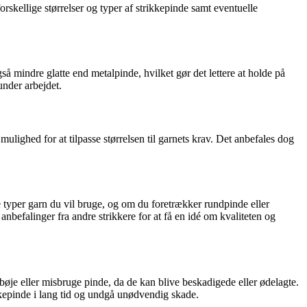
rskellige størrelser og typer af strikkepinde samt eventuelle
å mindre glatte end metalpinde, hvilket gør det lettere at holde på
under arbejdet.
 mulighed for at tilpasse størrelsen til garnets krav. Det anbefales dog
e typer garn du vil bruge, og om du foretrækker rundpinde eller
befalinger fra andre strikkere for at få en idé om kvaliteten og
 bøje eller misbruge pinde, da de kan blive beskadigede eller ødelagte.
kkepinde i lang tid og undgå unødvendig skade.