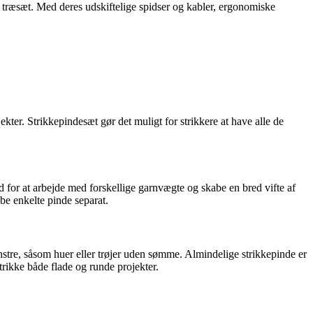
Pro træsæt. Med deres udskiftelige spidser og kabler, ergonomiske
jekter. Strikkepindesæt gør det muligt for strikkere at have alle de
ed for at arbejde med forskellige garnvægte og skabe en bred vifte af
øbe enkelte pinde separat.
mønstre, såsom huer eller trøjer uden sømme. Almindelige strikkepinde er
trikke både flade og runde projekter.