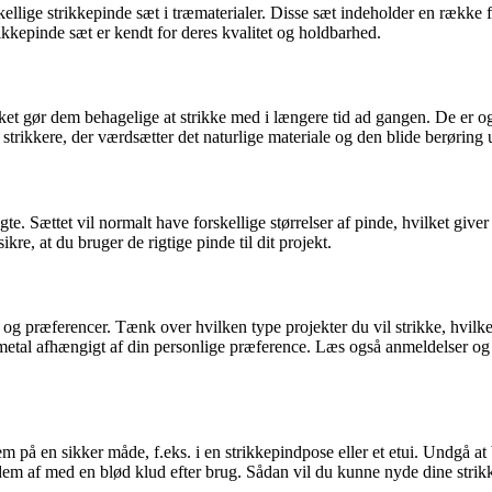
ellige strikkepinde sæt i træmaterialer. Disse sæt indeholder en række fo
ikkepinde sæt er kendt for deres kvalitet og holdbarhed.
et gør dem behagelige at strikke med i længere tid ad gangen. De er ogs
f strikkere, der værdsætter det naturlige materiale og den blide berøring 
te. Sættet vil normalt have forskellige størrelser af pinde, hvilket giver
ikre, at du bruger de rigtige pinde til dit projekt.
 og præferencer. Tænk over hvilken type projekter du vil strikke, hvilk
etal afhængigt af din personlige præference. Læs også anmeldelser og an
em på en sikker måde, f.eks. i en strikkepindpose eller et etui. Undgå at
dem af med en blød klud efter brug. Sådan vil du kunne nyde dine stri