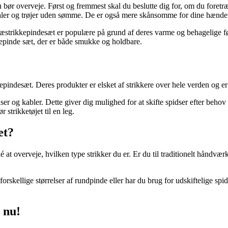
 du bør overveje. Først og fremmest skal du beslutte dig for, om du foret
 sjaler og trøjer uden sømme. De er også mere skånsomme for dine hænder,
Træstrikkepindesæt er populære på grund af deres varme og behagelige fø
ikkepinde sæt, der er både smukke og holdbare.
kkepindesæt. Deres produkter er elsket af strikkere over hele verden og 
er og kabler. Dette giver dig mulighed for at skifte spidser efter behov 
strikketøjet til en leg.
æt?
 at overveje, hvilken type strikker du er. Er du til traditionelt håndvær
rskellige størrelser af rundpinde eller har du brug for udskiftelige spi
 nu!