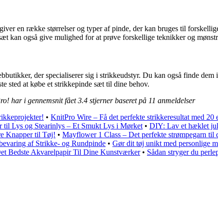
giver en række størrelser og typer af pinde, der kan bruges til forskell
 sæt kan også give mulighed for at prøve forskellige teknikker og mønstre
utikker, der specialiserer sig i strikkeudstyr. Du kan også finde dem i
te sted at købe et strikkepinde sæt til dine behov.
Pro! har i gennemsnit fået
3.4
stjerner baseret på
11
anmeldelser
rikkeprojekter!
•
KnitPro Wire – Få det perfekte strikkeresultat med 20 
 til Lys og Stearinlys – Et Smukt Lys i Mørket
•
DIY: Lav et hæklet jul
e Knapper til Tøj!
•
Mayflower 1 Class – Det perfekte strømpegarn til d
evaring af Strikke- og Rundpinde
•
Gør dit tøj unikt med personlige m
et Bedste Akvarelpapir Til Dine Kunstværker
•
Sådan stryger du perle