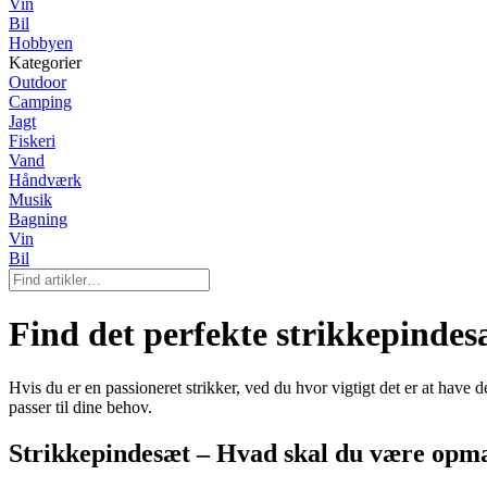
Vin
Bil
Hobbyen
Kategorier
Outdoor
Camping
Jagt
Fiskeri
Vand
Håndværk
Musik
Bagning
Vin
Bil
Find det perfekte strikkepindes
Hvis du er en passioneret strikker, ved du hvor vigtigt det er at have 
passer til dine behov.
Strikkepindesæt – Hvad skal du være op