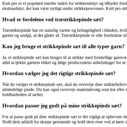
Knit pro er et populært mærke inden for strikkeudstyr og tilbyder forsk
ekstraudstyr, der kan være nyttigt under strikkeprocessen. Knit pro str
Hvad er fordelene ved træstrikkepinde sæt?
Træstrikkepinde har en naturlig varme og behagelighed i hånden, hvilk
garnet og undgå, at det glider af. Træstrikkepinde er ofte foretrukne a
Kan jeg bruge et strikkepinde sæt til alle typer garn?
Ja, et strikkepinde sæt kan bruges til at strikke med forskellige garnvæg
altid at tjekke garnets etiket og følge producentens anbefalinger for at s
Hvordan vælger jeg det rigtige strikkepinde sæt?
Når du vælger et strikkepinde sæt, skal du overveje dine strikkebehov
almindelige pinde. Du kan også overveje materialevalg som træ eller m
holdbarheden af sættet.
Hvordan passer jeg godt på mine strikkepinde sæt?
For at passe godt på dine strikkepinde sæt er det vigtigt at opbevare d
Hold dem adskilt fra skarpe genstande og hold dem rene ved at tørre 