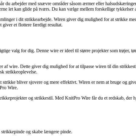
år du arbejder med snævre områder såsom ærmer eller halsudskæringer. De
erne let kan glide på tværs. Du kan vælge mellem forskellige tykkelser a
nger i dit strikkearbejde. Wiren giver dig mulighed for at strikke med 
giver et flottere færdigt resultat.
gtige valg for dig. Denne wire er ideel til større projekter som trøjer
f wire. Dette giver dig mulighed for at tilpasse wiren til din strikkest
sk strikkeoplevelse.
strikke bliver sjovere og mere effektivt. Wiren er nem at bruge og give
tPro Wire.
ikkeprojekter og strikkestil. Med KnitPro Wire får du et redskab, der h
de strikkepinde og skabe længere pinde.