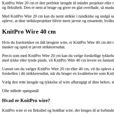
KnitPro Wire 20 cm er den perfekte længde til mindre projekter eller n
og fleksibelt. Den er nem at bruge og giver en glat overflade, så mask
Med KnitPro Wire 20 cm kan du nemt strikke i rundkirke og undgå samli
opleve, at dine strikkeprojekter bliver mere jævne og ensartede, hvilket 
KnitPro Wire 40 cm
Hvis du foretrækker en lidt længere wire, er KnitPro Wire 40 cm det ri
masker og opnå et jævnt strikkeresultat.
Precis som med KnitPro Wire 20 cm kan du vælge forskellige tykkelser a
med tykke eller tynde pinde, vil KnitPro Wire 40 cm levere en fantasti
Uanset om du vælger KnitPro Wire 20 cm eller 40 cm, vil du opleve at 
forskellen i dit strikkeresultat, når du bruger en kvalitetswire som Kni
Vælg den rette længde og tykkelse af wire afhængigt af dine behov, str
Ofte stillede spørgsmål
Hvad er KnitPro wire?
KnitPro wire er en fleksibel og holdbar wire, der bruges til at forbin