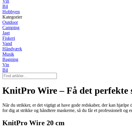
Vin
Bil
Hobbyen
Kategorier
Outdoor
Camping
Jagt
Fiskeri
Vand
Håndværk
Musik
Bagning
Vin
Bil
KnitPro Wire – Få det perfekte 
Når du strikker, er det vigtigt at have gode redskaber, der kan hjælp
for dig at strikke og håndtere maskerne, så du får et professionelt og en
KnitPro Wire 20 cm