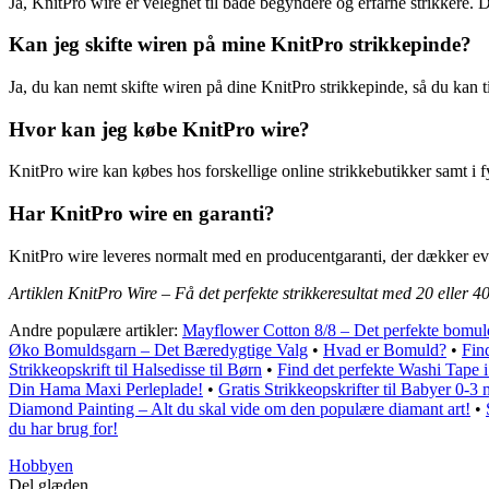
Ja, KnitPro wire er velegnet til både begyndere og erfarne strikkere. De
Kan jeg skifte wiren på mine KnitPro strikkepinde?
Ja, du kan nemt skifte wiren på dine KnitPro strikkepinde, så du kan t
Hvor kan jeg købe KnitPro wire?
KnitPro wire kan købes hos forskellige online strikkebutikker samt i fy
Har KnitPro wire en garanti?
KnitPro wire leveres normalt med en producentgaranti, der dækker even
Artiklen KnitPro Wire – Få det perfekte strikkeresultat med 20 eller 
Andre populære artikler:
Mayflower Cotton 8/8 – Det perfekte bomulds
Øko Bomuldsgarn – Det Bæredygtige Valg
•
Hvad er Bomuld?
•
Find
Strikkeopskrift til Halsedisse til Børn
•
Find det perfekte Washi Tape
Din Hama Maxi Perleplade!
•
Gratis Strikkeopskrifter til Babyer 0-3 
Diamond Painting – Alt du skal vide om den populære diamant art!
•
du har brug for!
Hobbyen
Del glæden