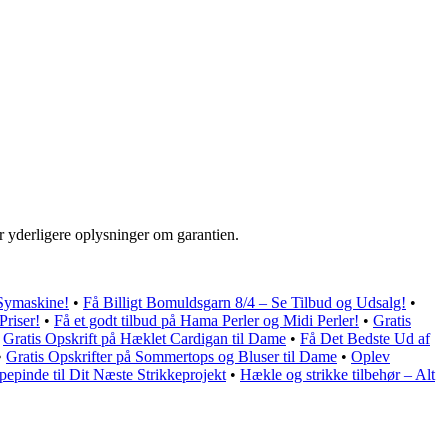
r yderligere oplysninger om garantien.
 Symaskine!
•
Få Billigt Bomuldsgarn 8/4 – Se Tilbud og Udsalg!
•
Priser!
•
Få et godt tilbud på Hama Perler og Midi Perler!
•
Gratis
•
Gratis Opskrift på Hæklet Cardigan til Dame
•
Få Det Bedste Ud af
•
Gratis Opskrifter på Sommertops og Bluser til Dame
•
Oplev
pepinde til Dit Næste Strikkeprojekt
•
Hækle og strikke tilbehør – Alt