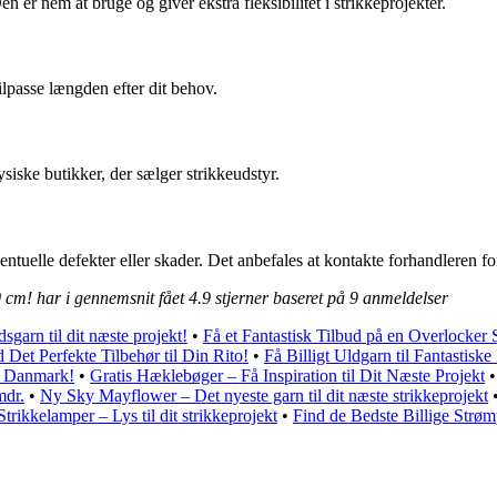
n er nem at bruge og giver ekstra fleksibilitet i strikkeprojekter.
ilpasse længden efter dit behov.
siske butikker, der sælger strikkeudstyr.
tuelle defekter eller skader. Det anbefales at kontakte forhandleren fo
40 cm! har i gennemsnit fået
4.9
stjerner baseret på
9
anmeldelser
garn til dit næste projekt!
•
Få et Fantastisk Tilbud på en Overlocker
 Det Perfekte Tilbehør til Din Rito!
•
Få Billigt Uldgarn til Fantastiske 
 i Danmark!
•
Gratis Hæklebøger – Få Inspiration til Dit Næste Projekt
mdr.
•
Ny Sky Mayflower – Det nyeste garn til dit næste strikkeprojekt
Strikkelamper – Lys til dit strikkeprojekt
•
Find de Bedste Billige Strøm