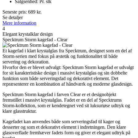
Salgsenhed: Pr. stk
Seneste pris:
689
kr.
Se detaljer
Mere information
4
Elegant krystalklar design
Specktrum Storm kagefad - Clear
Et kagefad i klart krystalglas fra Specktrum, designet som en del af
Storm-serien med fokus på æstetik og funktionalitet til både
servering og dekoration.
Hvorfor den er blevet udvalgt: Specktrum Storm kagefad er udvalgt
for sit karakteristiske design i massivt krystalglas og sin dobbelte
funktion som både serveringsfad og dekorativt element. Det
repræsenterer en kombination af håndværk og moderne glasdesign.
Specktrum Storm kagefad i farven Clear er et designobjekt
fremstillet i massivt krystalglas. Fadet er en del af Specktrums
Storm-kollektion, som er kendetegnet ved sit luksuriøse udtryk og
klare glasstruktur.
Kagefadet kan anvendes både som serveringsfad til kager og
desserter og som et dekorativt element i indretningen. Den klare
glasoverflade fremhæver fadets form og giver et elegant udtryk på