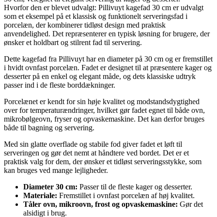
Hvorfor den er blevet udvalgt: Pillivuyt kagefad 30 cm er udvalgt
som et eksempel på et klassisk og funktionelt serveringsfad i
porcelæn, der kombinerer tidløst design med praktisk
anvendelighed. Det repræsenterer en typisk løsning for brugere, der
ønsker et holdbart og stilrent fad til servering.
Dette kagefad fra Pillivuyt har en diameter på 30 cm og er fremstillet
i hvidt ovnfast porcelæn. Fadet er designet til at præsentere kager og
desserter på en enkel og elegant måde, og dets klassiske udtryk
passer ind i de fleste borddækninger.
Porcelænet er kendt for sin høje kvalitet og modstandsdygtighed
over for temperaturændringer, hvilket gør fadet egnet til både ovn,
mikrobølgeovn, fryser og opvaskemaskine. Det kan derfor bruges
både til bagning og servering.
Med sin glatte overflade og stabile fod giver fadet et løft til
serveringen og gør det nemt at håndtere ved bordet. Det er et
praktisk valg for dem, der ønsker et tidløst serveringsstykke, som
kan bruges ved mange lejligheder.
Diameter 30 cm:
Passer til de fleste kager og desserter.
Materiale:
Fremstillet i ovnfast porcelæn af høj kvalitet.
Tåler ovn, mikroovn, frost og opvaskemaskine:
Gør det
alsidigt i brug.