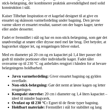
stick-belægning, der kombinerer praktisk anvendelighed med solid
konstruktion i stål.
Kaiser Tilbehør Inspiration er et kagefad designet til at give en
ensartet og skånsom varmefordeling under bagning. Den jævne
varme sikrer et ensartet resultat, uanset om der bages kager, tærter
eller andre desserter.
Fadet er fremstillet i stål og har en non-stick-belægning, som gør det
unødvendigt at smøre eller drysse med mel før brug. Det betyder, at
bagværket slipper let, og rengøringen bliver enkel.
Med en diameter på 20 cm og en kapacitet på 1,4 liter passer det
godt til mindre portioner eller individuelle kager. Fadet tåler
ovnvarme op til 230 °C og anbefales rengjort i hånden for at bevare
belægningens holdbarhed.
Jævn varmefordeling:
Giver ensartet bagning og gylden
overflade.
Non-stick-belægning:
Gør det nemt at løsne kagen og letter
rengøringen.
Kompakt størrelse:
20 cm i diameter og 1,4 liters kapacitet –
ideel til mindre bagværk.
Ovnfast op til 230 °C:
Egnet til de fleste typer bagning.
Holdbart materiale:
Fremstillet i stål for stabilitet og lang