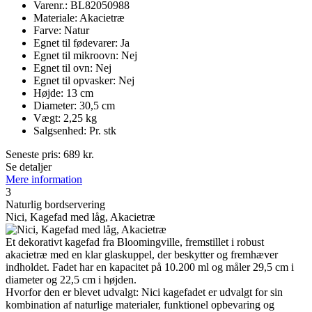
Varenr.: BL82050988
Materiale: Akacietræ
Farve: Natur
Egnet til fødevarer: Ja
Egnet til mikroovn: Nej
Egnet til ovn: Nej
Egnet til opvasker: Nej
Højde: 13 cm
Diameter: 30,5 cm
Vægt: 2,25 kg
Salgsenhed: Pr. stk
Seneste pris:
689
kr.
Se detaljer
Mere information
3
Naturlig bordservering
Nici, Kagefad med låg, Akacietræ
Et dekorativt kagefad fra Bloomingville, fremstillet i robust
akacietræ med en klar glaskuppel, der beskytter og fremhæver
indholdet. Fadet har en kapacitet på 10.200 ml og måler 29,5 cm i
diameter og 22,5 cm i højden.
Hvorfor den er blevet udvalgt: Nici kagefadet er udvalgt for sin
kombination af naturlige materialer, funktionel opbevaring og