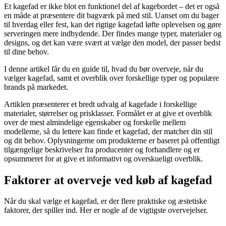
Et kagefad er ikke blot en funktionel del af kagebordet – det er også
en måde at præsentere dit bagværk på med stil. Uanset om du bager
til hverdag eller fest, kan det rigtige kagefad løfte oplevelsen og gøre
serveringen mere indbydende. Der findes mange typer, materialer og
designs, og det kan være svært at vælge den model, der passer bedst
til dine behov.
I denne artikel får du en guide til, hvad du bør overveje, når du
vælger kagefad, samt et overblik over forskellige typer og populære
brands på markedet.
Artiklen præsenterer et bredt udvalg af kagefade i forskellige
materialer, størrelser og prisklasser. Formålet er at give et overblik
over de mest almindelige egenskaber og forskelle mellem
modellerne, så du lettere kan finde et kagefad, der matcher din stil
og dit behov. Oplysningerne om produkterne er baseret på offentligt
tilgængelige beskrivelser fra producenter og forhandlere og er
opsummeret for at give et informativt og overskueligt overblik.
Faktorer at overveje ved køb af kagefad
Når du skal vælge et kagefad, er der flere praktiske og æstetiske
faktorer, der spiller ind. Her er nogle af de vigtigste overvejelser.