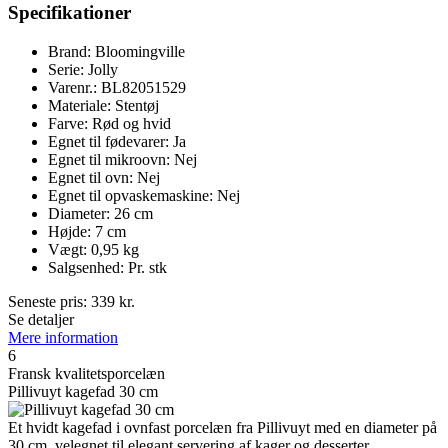
Specifikationer
Brand: Bloomingville
Serie: Jolly
Varenr.: BL82051529
Materiale: Stentøj
Farve: Rød og hvid
Egnet til fødevarer: Ja
Egnet til mikroovn: Nej
Egnet til ovn: Nej
Egnet til opvaskemaskine: Nej
Diameter: 26 cm
Højde: 7 cm
Vægt: 0,95 kg
Salgsenhed: Pr. stk
Seneste pris:
339
kr.
Se detaljer
Mere information
6
Fransk kvalitetsporcelæn
Pillivuyt kagefad 30 cm
Et hvidt kagefad i ovnfast porcelæn fra Pillivuyt med en diameter på
30 cm, velegnet til elegant servering af kager og desserter.