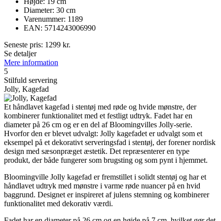
Højde: 19 cm
Diameter: 30 cm
Varenummer: 1189
EAN: 5714243006990
Seneste pris:
1299
kr.
Se detaljer
Mere information
5
Stilfuld servering
Jolly, Kagefad
Et håndlavet kagefad i stentøj med røde og hvide mønstre, der
kombinerer funktionalitet med et festligt udtryk. Fadet har en
diameter på 26 cm og er en del af Bloomingvilles Jolly-serie.
Hvorfor den er blevet udvalgt: Jolly kagefadet er udvalgt som et
eksempel på et dekorativt serveringsfad i stentøj, der forener nordisk
design med sæsonpræget æstetik. Det repræsenterer en type
produkt, der både fungerer som brugsting og som pynt i hjemmet.
Bloomingville Jolly kagefad er fremstillet i solidt stentøj og har et
håndlavet udtryk med mønstre i varme røde nuancer på en hvid
baggrund. Designet er inspireret af julens stemning og kombinerer
funktionalitet med dekorativ værdi.
Fadet har en diameter på 26 cm og en højde på 7 cm, hvilket gør det