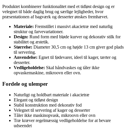
Produktet kombinerer funktionalitet med et tidløst design og er
velegnet til både daglig brug og særlige lejligheder, hvor
præsentationen af bagværk og desserter ønskes fremhævet.
Materiale:
Fremstillet i massivt akacietræ med naturlig
struktur og farvevariationer.
Design:
Rund form med bløde kurver og dekorativ stilk for
stabilitet og æstetik.
Størrelse:
Diameter 30,5 cm og højde 13 cm giver god plads
til servering.
Anvendelse:
Egnet til fødevarer, ideel til kager, tærter og
desserter.
Vedligeholdelse:
Skal håndvaskes og tåler ikke
opvaskemaskine, mikroovn eller ovn.
Fordele og ulemper
Naturligt og holdbart materiale i akacietræ
Elegant og tidløst design
Stabil konstruktion med dekorativ fod
Velegnet til servering af kager og desserter
Tåler ikke maskinopvask, mikroovn eller ovn
Træ kræver regelmæssig vedligeholdelse for at bevare
udseendet