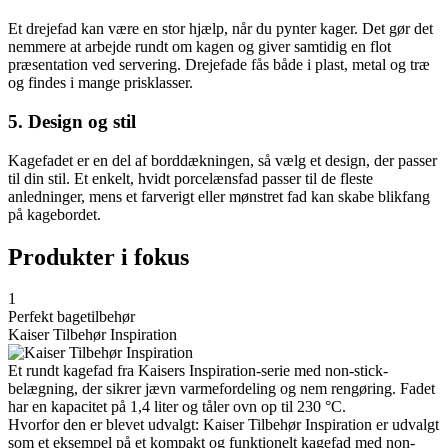
Et drejefad kan være en stor hjælp, når du pynter kager. Det gør det
nemmere at arbejde rundt om kagen og giver samtidig en flot
præsentation ved servering. Drejefade fås både i plast, metal og træ
og findes i mange prisklasser.
5. Design og stil
Kagefadet er en del af borddækningen, så vælg et design, der passer
til din stil. Et enkelt, hvidt porcelænsfad passer til de fleste
anledninger, mens et farverigt eller mønstret fad kan skabe blikfang
på kagebordet.
Produkter i fokus
1
Perfekt bagetilbehør
Kaiser Tilbehør Inspiration
Et rundt kagefad fra Kaisers Inspiration-serie med non-stick-
belægning, der sikrer jævn varmefordeling og nem rengøring. Fadet
har en kapacitet på 1,4 liter og tåler ovn op til 230 °C.
Hvorfor den er blevet udvalgt: Kaiser Tilbehør Inspiration er udvalgt
som et eksempel på et kompakt og funktionelt kagefad med non-