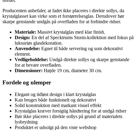
bordet.
Producenten anbefaler, at fadet ikke placeres i direkte sollys, da
krystalglasset kan virke som et forstørrelsesglas. Derudover bør
skarpe genstande undgås på overfladen for at forhindre ridser.
Materiale:
Massivt krystalglas med klar finish.
Design:
En del af Specktrums Storm-kollektion med fokus på
luksuriøs glasdekoration.
Anvendelse:
Egnet til både servering og som dekorativt
element.
Vedligeholdelse:
Undgå direkte sollys og skarpe genstande
for at bevare overfladen.
Dimensioner:
Højde 19 cm, diameter 30 cm.
Fordele og ulemper
Elegant og tidløst design i klart krystalglas
Kan bruges både funktionelt og dekorativt
Solid konstruktion med markant visuel effekt
Krystalglas kræver forsigtig håndtering for at undgå ridser
Bør ikke placeres i direkte sollys på grund af materialets
lysbrydning
Produktet er udsolgt på den viste webshop