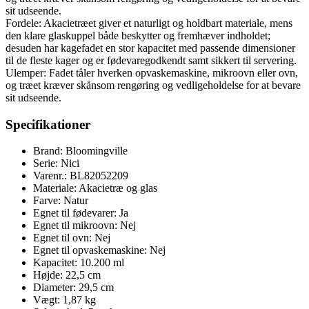
sit udseende.
Fordele: Akacietræet giver et naturligt og holdbart materiale, mens
den klare glaskuppel både beskytter og fremhæver indholdet;
desuden har kagefadet en stor kapacitet med passende dimensioner
til de fleste kager og er fødevaregodkendt samt sikkert til servering.
Ulemper: Fadet tåler hverken opvaskemaskine, mikroovn eller ovn,
og træet kræver skånsom rengøring og vedligeholdelse for at bevare
sit udseende.
Specifikationer
Brand: Bloomingville
Serie: Nici
Varenr.: BL82052209
Materiale: Akacietræ og glas
Farve: Natur
Egnet til fødevarer: Ja
Egnet til mikroovn: Nej
Egnet til ovn: Nej
Egnet til opvaskemaskine: Nej
Kapacitet: 10.200 ml
Højde: 22,5 cm
Diameter: 29,5 cm
Vægt: 1,87 kg