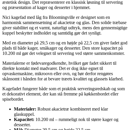
æstetisk design. Det repræsenterer en klassisk løsning til servering
og præsentation af kager og desserter i hjemmet.
Nici kagefad med låg fra Bloomingville er designet som en
harmonisk sammensætning af akacietræ og glas. Den solide træbase
giver stabilitet og et varmt, naturligt udtryk, mens den gennemsigtige
kuppel beskytter indholdet og samtidig gør det synligt.
Med en diameter på 29,5 cm og en højde på 22,5 cm giver fadet god
plads til både kager, småkager og desserter. Den store kapacitet på
10.200 ml gør det velegnet til servering ved større sammenkomster.
Materialerne er fødevaregodkendte, hvilket gør fadet sikkert til
direkte kontakt med madvarer. Det er dog ikke egnet til
opvaskemaskine, mikroovn eller ovn, og bør derfor rengøres
skånsomt i hånden for at bevare træets kvalitet og glassets klarhed.
Kagefadet fungerer både som et praktisk serveringsredskab og som
et dekorativt element, der kan stå fremme på køkkenbordet eller
spisebordet.
Materialer:
Robust akacietræ kombineret med klar
glaskuppel.
Kapacitet:
10.200 ml – rummeligt nok til større kager og
desserter.
Mål:
Diameter 29,5 cm og højde 22,5 cm.