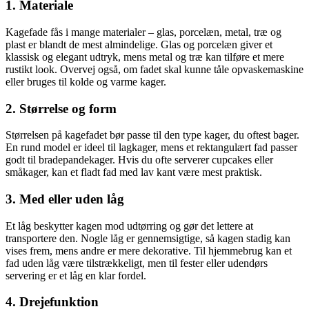
1. Materiale
Kagefade fås i mange materialer – glas, porcelæn, metal, træ og
plast er blandt de mest almindelige. Glas og porcelæn giver et
klassisk og elegant udtryk, mens metal og træ kan tilføre et mere
rustikt look. Overvej også, om fadet skal kunne tåle opvaskemaskine
eller bruges til kolde og varme kager.
2. Størrelse og form
Størrelsen på kagefadet bør passe til den type kager, du oftest bager.
En rund model er ideel til lagkager, mens et rektangulært fad passer
godt til bradepandekager. Hvis du ofte serverer cupcakes eller
småkager, kan et fladt fad med lav kant være mest praktisk.
3. Med eller uden låg
Et låg beskytter kagen mod udtørring og gør det lettere at
transportere den. Nogle låg er gennemsigtige, så kagen stadig kan
vises frem, mens andre er mere dekorative. Til hjemmebrug kan et
fad uden låg være tilstrækkeligt, men til fester eller udendørs
servering er et låg en klar fordel.
4. Drejefunktion