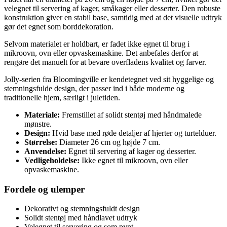
velegnet til servering af kager, småkager eller desserter. Den robuste
konstruktion giver en stabil base, samtidig med at det visuelle udtryk
gør det egnet som borddekoration.
Selvom materialet er holdbart, er fadet ikke egnet til brug i
mikroovn, ovn eller opvaskemaskine. Det anbefales derfor at
rengøre det manuelt for at bevare overfladens kvalitet og farver.
Jolly-serien fra Bloomingville er kendetegnet ved sit hyggelige og
stemningsfulde design, der passer ind i både moderne og
traditionelle hjem, særligt i juletiden.
Materiale:
Fremstillet af solidt stentøj med håndmalede
mønstre.
Design:
Hvid base med røde detaljer af hjerter og turtelduer.
Størrelse:
Diameter 26 cm og højde 7 cm.
Anvendelse:
Egnet til servering af kager og desserter.
Vedligeholdelse:
Ikke egnet til mikroovn, ovn eller
opvaskemaskine.
Fordele og ulemper
Dekorativt og stemningsfuldt design
Solidt stentøj med håndlavet udtryk
Velegnet til servering og som pynt