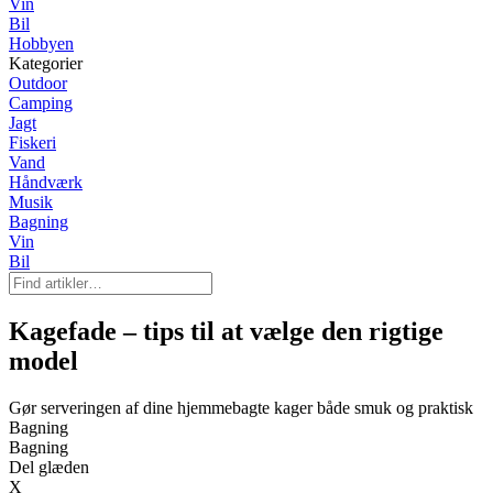
Vin
Bil
Hobbyen
Kategorier
Outdoor
Camping
Jagt
Fiskeri
Vand
Håndværk
Musik
Bagning
Vin
Bil
Kagefade – tips til at vælge den rigtige
model
Gør serveringen af dine hjemmebagte kager både smuk og praktisk
Bagning
Bagning
Del glæden
X