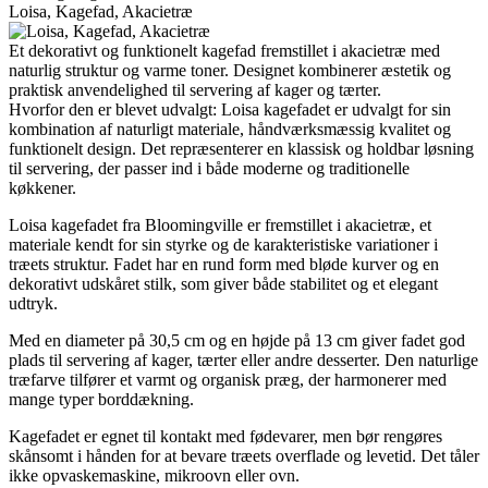
Loisa, Kagefad, Akacietræ
Et dekorativt og funktionelt kagefad fremstillet i akacietræ med
naturlig struktur og varme toner. Designet kombinerer æstetik og
praktisk anvendelighed til servering af kager og tærter.
Hvorfor den er blevet udvalgt: Loisa kagefadet er udvalgt for sin
kombination af naturligt materiale, håndværksmæssig kvalitet og
funktionelt design. Det repræsenterer en klassisk og holdbar løsning
til servering, der passer ind i både moderne og traditionelle
køkkener.
Loisa kagefadet fra Bloomingville er fremstillet i akacietræ, et
materiale kendt for sin styrke og de karakteristiske variationer i
træets struktur. Fadet har en rund form med bløde kurver og en
dekorativt udskåret stilk, som giver både stabilitet og et elegant
udtryk.
Med en diameter på 30,5 cm og en højde på 13 cm giver fadet god
plads til servering af kager, tærter eller andre desserter. Den naturlige
træfarve tilfører et varmt og organisk præg, der harmonerer med
mange typer borddækning.
Kagefadet er egnet til kontakt med fødevarer, men bør rengøres
skånsomt i hånden for at bevare træets overflade og levetid. Det tåler
ikke opvaskemaskine, mikroovn eller ovn.