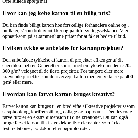
Ofte stillede spørgsmål
Hvor kan jeg købe karton til en billig pris?
Du kan finde billigt karton hos forskellige forhandlere online og i
butikker, såsom hobbybutikker og papirforsyningsselskaber. Vær
opmærksom på at sammenligne priser for at få det bedste tilbud.
Hvilken tykkelse anbefales for kartonprojekter?
Den anbefalede tykkelse af karton til projekter afhænger af dit
specifikke behov. Generelt er karton med en tykkelse mellem 220-
300 g/m² velegnet til de fleste projekter. For tungere eller mere
krævende projekter kan du overveje karton med en tykkelse på 400
g/m² eller mere.
Hvordan kan farvet karton bruges kreativt?
Farvet karton kan bruges til en bred vifte af kreative projekter såsom
scrapbooking, kortfremstilling, collage og papirkunst. Den levende
farve tilføjer en ekstra dimension til dine kreationer. Du kan også
bruge farvet karton til at lave dekorative elementer, som f.eks.
festinvitationer, bordskort eller papirblomster.