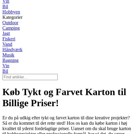
Vin
Bil
Hobbyen
Kategorier
Outdoor
Camping
Jagt
Fiskeri
Vand
Håndværk
Musik
Bagning
Vin
Bil
Køb Tykt og Farvet Karton til
Billige Priser!
Er du på udkig efter tykt og farvet karton til dine kreative projekter?
Så er du kommet til det rette sted! Hos os kan du købe karton i høj
kvalitet til yderst fordelagtige priser. Uanset om du skal bruge karton
til hobbyprojekter eller professionelle formål, har vi det, du søger.