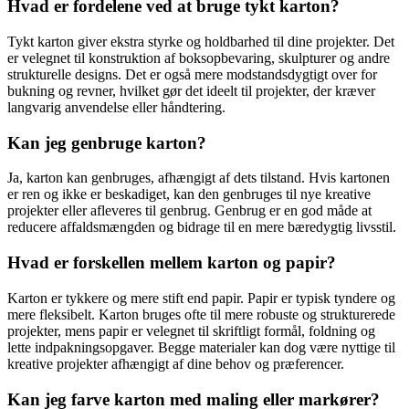
Hvad er fordelene ved at bruge tykt karton?
Tykt karton giver ekstra styrke og holdbarhed til dine projekter. Det
er velegnet til konstruktion af boksopbevaring, skulpturer og andre
strukturelle designs. Det er også mere modstandsdygtigt over for
bukning og revner, hvilket gør det ideelt til projekter, der kræver
langvarig anvendelse eller håndtering.
Kan jeg genbruge karton?
Ja, karton kan genbruges, afhængigt af dets tilstand. Hvis kartonen
er ren og ikke er beskadiget, kan den genbruges til nye kreative
projekter eller afleveres til genbrug. Genbrug er en god måde at
reducere affaldsmængden og bidrage til en mere bæredygtig livsstil.
Hvad er forskellen mellem karton og papir?
Karton er tykkere og mere stift end papir. Papir er typisk tyndere og
mere fleksibelt. Karton bruges ofte til mere robuste og strukturerede
projekter, mens papir er velegnet til skriftligt formål, foldning og
lette indpakningsopgaver. Begge materialer kan dog være nyttige til
kreative projekter afhængigt af dine behov og præferencer.
Kan jeg farve karton med maling eller markører?