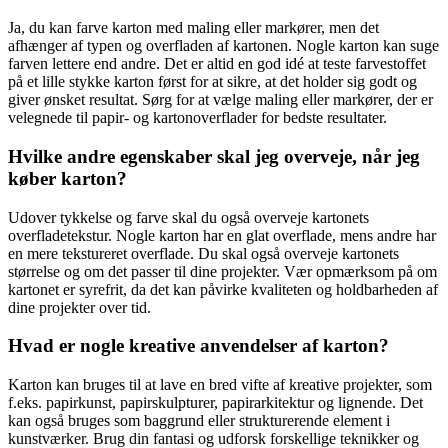
Ja, du kan farve karton med maling eller markører, men det
afhænger af typen og overfladen af kartonen. Nogle karton kan suge
farven lettere end andre. Det er altid en god idé at teste farvestoffet
på et lille stykke karton først for at sikre, at det holder sig godt og
giver ønsket resultat. Sørg for at vælge maling eller markører, der er
velegnede til papir- og kartonoverflader for bedste resultater.
Hvilke andre egenskaber skal jeg overveje, når jeg
køber karton?
Udover tykkelse og farve skal du også overveje kartonets
overfladetekstur. Nogle karton har en glat overflade, mens andre har
en mere tekstureret overflade. Du skal også overveje kartonets
størrelse og om det passer til dine projekter. Vær opmærksom på om
kartonet er syrefrit, da det kan påvirke kvaliteten og holdbarheden af
dine projekter over tid.
Hvad er nogle kreative anvendelser af karton?
Karton kan bruges til at lave en bred vifte af kreative projekter, som
f.eks. papirkunst, papirskulpturer, papirarkitektur og lignende. Det
kan også bruges som baggrund eller strukturerende element i
kunstværker. Brug din fantasi og udforsk forskellige teknikker og