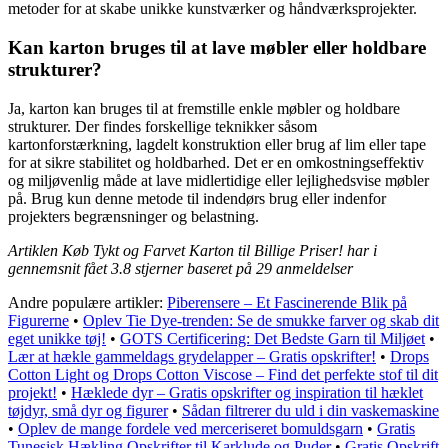
metoder for at skabe unikke kunstværker og håndværksprojekter.
Kan karton bruges til at lave møbler eller holdbare
strukturer?
Ja, karton kan bruges til at fremstille enkle møbler og holdbare
strukturer. Der findes forskellige teknikker såsom
kartonforstærkning, lagdelt konstruktion eller brug af lim eller tape
for at sikre stabilitet og holdbarhed. Det er en omkostningseffektiv
og miljøvenlig måde at lave midlertidige eller lejlighedsvise møbler
på. Brug kun denne metode til indendørs brug eller indenfor
projekters begrænsninger og belastning.
Artiklen Køb Tykt og Farvet Karton til Billige Priser! har i
gennemsnit fået
3.8
stjerner baseret på
29
anmeldelser
Andre populære artikler:
Piberensere – Et Fascinerende Blik på
Figurerne
•
Oplev Tie Dye-trenden: Se de smukke farver og skab dit
eget unikke tøj!
•
GOTS Certificering: Det Bedste Garn til Miljøet
•
Lær at hækle gammeldags grydelapper – Gratis opskrifter!
•
Drops
Cotton Light og Drops Cotton Viscose – Find det perfekte stof til dit
projekt!
•
Hæklede dyr – Gratis opskrifter og inspiration til hæklet
tøjdyr, små dyr og figurer
•
Sådan filtrerer du uld i din vaskemaskine
•
Oplev de mange fordele ved merceriseret bomuldsgarn
•
Gratis
Tunesisk Hækling Opskrifter til Karklude og Puder
•
Gratis Opskrift