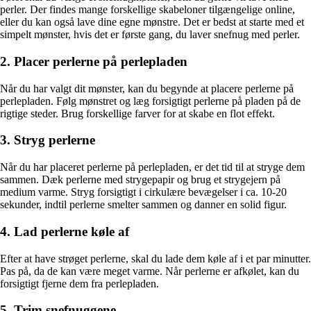
perler. Der findes mange forskellige skabeloner tilgængelige online,
eller du kan også lave dine egne mønstre. Det er bedst at starte med et
simpelt mønster, hvis det er første gang, du laver snefnug med perler.
2. Placer perlerne på perlepladen
Når du har valgt dit mønster, kan du begynde at placere perlerne på
perlepladen. Følg mønstret og læg forsigtigt perlerne på pladen på de
rigtige steder. Brug forskellige farver for at skabe en flot effekt.
3. Stryg perlerne
Når du har placeret perlerne på perlepladen, er det tid til at stryge dem
sammen. Dæk perlerne med strygepapir og brug et strygejern på
medium varme. Stryg forsigtigt i cirkulære bevægelser i ca. 10-20
sekunder, indtil perlerne smelter sammen og danner en solid figur.
4. Lad perlerne køle af
Efter at have strøget perlerne, skal du lade dem køle af i et par minutter.
Pas på, da de kan være meget varme. Når perlerne er afkølet, kan du
forsigtigt fjerne dem fra perlepladen.
5. Trim snefnuggene