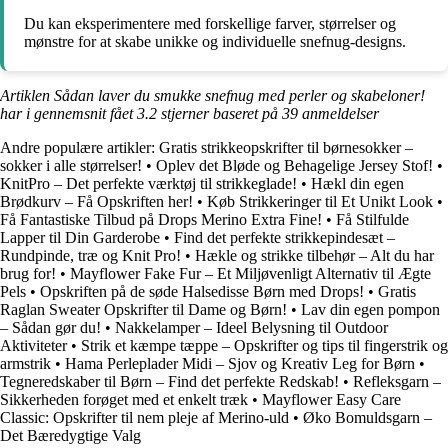
Du kan eksperimentere med forskellige farver, størrelser og
mønstre for at skabe unikke og individuelle snefnug-designs.
Artiklen Sådan laver du smukke snefnug med perler og skabeloner!
har i gennemsnit fået
3.2
stjerner baseret på
39
anmeldelser
Andre populære artikler:
Gratis strikkeopskrifter til børnesokker –
sokker i alle størrelser!
•
Oplev det Bløde og Behagelige Jersey Stof!
•
KnitPro – Det perfekte værktøj til strikkeglade!
•
Hækl din egen
Brødkurv – Få Opskriften her!
•
Køb Strikkeringer til Et Unikt Look
•
Få Fantastiske Tilbud på Drops Merino Extra Fine!
•
Få Stilfulde
Lapper til Din Garderobe
•
Find det perfekte strikkepindesæt –
Rundpinde, træ og Knit Pro!
•
Hækle og strikke tilbehør – Alt du har
brug for!
•
Mayflower Fake Fur – Et Miljøvenligt Alternativ til Ægte
Pels
•
Opskriften på de søde Halsedisse Børn med Drops!
•
Gratis
Raglan Sweater Opskrifter til Dame og Børn!
•
Lav din egen pompon
– Sådan gør du!
•
Nakkelamper – Ideel Belysning til Outdoor
Aktiviteter
•
Strik et kæmpe tæppe – Opskrifter og tips til fingerstrik og
armstrik
•
Hama Perleplader Midi – Sjov og Kreativ Leg for Børn
•
Tegneredskaber til Børn – Find det perfekte Redskab!
•
Refleksgarn –
Sikkerheden forøget med et enkelt træk
•
Mayflower Easy Care
Classic: Opskrifter til nem pleje af Merino-uld
•
Øko Bomuldsgarn –
Det Bæredygtige Valg