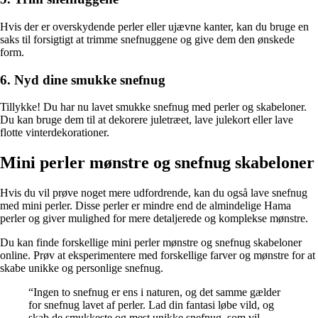
Hvis der er overskydende perler eller ujævne kanter, kan du bruge en
saks til forsigtigt at trimme snefnuggene og give dem den ønskede
form.
6. Nyd dine smukke snefnug
Tillykke! Du har nu lavet smukke snefnug med perler og skabeloner.
Du kan bruge dem til at dekorere juletræet, lave julekort eller lave
flotte vinterdekorationer.
Mini perler mønstre og snefnug skabeloner
Hvis du vil prøve noget mere udfordrende, kan du også lave snefnug
med mini perler. Disse perler er mindre end de almindelige Hama
perler og giver mulighed for mere detaljerede og komplekse mønstre.
Du kan finde forskellige mini perler mønstre og snefnug skabeloner
online. Prøv at eksperimentere med forskellige farver og mønstre for at
skabe unikke og personlige snefnug.
“Ingen to snefnug er ens i naturen, og det samme gælder
for snefnug lavet af perler. Lad din fantasi løbe vild, og
skab de smukkeste og mest unikke snefnug, som vil