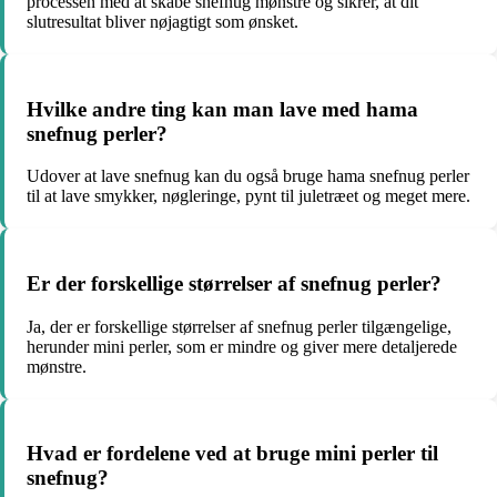
processen med at skabe snefnug mønstre og sikrer, at dit
slutresultat bliver nøjagtigt som ønsket.
Hvilke andre ting kan man lave med hama
snefnug perler?
Udover at lave snefnug kan du også bruge hama snefnug perler
til at lave smykker, nøgleringe, pynt til juletræet og meget mere.
Er der forskellige størrelser af snefnug perler?
Ja, der er forskellige størrelser af snefnug perler tilgængelige,
herunder mini perler, som er mindre og giver mere detaljerede
mønstre.
Hvad er fordelene ved at bruge mini perler til
snefnug?