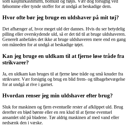
som kasjmirkashmirm, bomuld og fløjls. Vær dog forsigtig ved
følsomme eller tynde stoffer for at undgå at beskadige dem.
Hvor ofte bør jeg bruge en uldshaver på mit tøj?
Det afhænger af, hvor meget uld der dannes. Hvis du ser betydelig
pilling eller overskydende uld, så er det tid til at bruge uldshaveren.
Generelt anbefales det ikke at bruge uldshaveren mere end en gang
om måneden for at undgå at beskadige tøjet.
Kan jeg bruge en uldkam til at fjerne løse tråde fra
strikvarer?
Ja, en uldkam kan bruges til at fjerne løse tråde og små knuder fra
strikvarer. Vær forsigtig og brug en blid frem- og tilbagebevægelse
for at undgå at rive i garnet.
Hvordan renser jeg min uldshaver efter brug?
Sluk for maskinen og fjern eventuelle rester af afklippet uld. Brug
derefter en blød børste eller en ren klud til at fjerne eventuel
ansamlet uld på bladene. Tør aldrig maskinen af med vand eller
nedsænk den i væske.