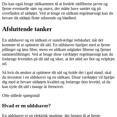
Du kan også bruge uldkammen til at fordele uldfibrene jævnt og
fjerne eventuelle støv og snavs, der måtte have samlet sig på
overfladen af uldtøjet. Ved at bruge en uldkam regelmæssigt kan du
bevare dit uldtøjs flotte udseende og blødhed.
Afsluttende tanker
En uldshaver og en uldkam er uundværlige redskaber, når det
kommer til at optimere dit uld. En uldshaver hjælper med at fjerne
pillinger og løse fibre, mens en uldkam udglatter fibrene og fjerner
sammenfiltringer. Ved at bruge disse værktøjer regelmæssigt kan du
forlænge levetiden på dit uld og sikre, at det altid ser flot og velplejet
ud.
Så hvis du ønsker at optimere dit uld og holde det i god stand, skal
du investere i en uldshaver og en uldkam. Disse værktøjer vil hjælpe
dig med at bevare uldtøjets kvalitet og forlænge dets levetid, så du
kan nyde dit uld i mange år fremover.
Ofte stillede spørgsmål
Hvad er en uldshaver?
En uldshaver er en elektrisk maskine, der bruges til at fjerne