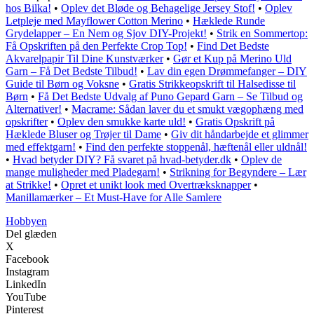
hos Bilka!
•
Oplev det Bløde og Behagelige Jersey Stof!
•
Oplev
Letpleje med Mayflower Cotton Merino
•
Hæklede Runde
Grydelapper – En Nem og Sjov DIY-Projekt!
•
Strik en Sommertop:
Få Opskriften på den Perfekte Crop Top!
•
Find Det Bedste
Akvarelpapir Til Dine Kunstværker
•
Gør et Kup på Merino Uld
Garn – Få Det Bedste Tilbud!
•
Lav din egen Drømmefanger – DIY
Guide til Børn og Voksne
•
Gratis Strikkeopskrift til Halsedisse til
Børn
•
Få Det Bedste Udvalg af Puno Gepard Garn – Se Tilbud og
Alternativer!
•
Macrame: Sådan laver du et smukt vægophæng med
opskrifter
•
Oplev den smukke karte uld!
•
Gratis Opskrift på
Hæklede Bluser og Trøjer til Dame
•
Giv dit håndarbejde et glimmer
med effektgarn!
•
Find den perfekte stoppenål, hæftenål eller uldnål!
•
Hvad betyder DIY? Få svaret på hvad-betyder.dk
•
Oplev de
mange muligheder med Pladegarn!
•
Strikning for Begyndere – Lær
at Strikke!
•
Opret et unikt look med Overtræksknapper
•
Manillamærker – Et Must-Have for Alle Samlere
Hobbyen
Del glæden
X
Facebook
Instagram
LinkedIn
YouTube
Pinterest