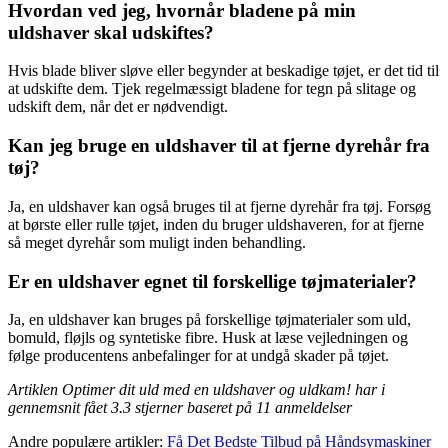
Hvordan ved jeg, hvornår bladene på min
uldshaver skal udskiftes?
Hvis blade bliver sløve eller begynder at beskadige tøjet, er det tid til
at udskifte dem. Tjek regelmæssigt bladene for tegn på slitage og
udskift dem, når det er nødvendigt.
Kan jeg bruge en uldshaver til at fjerne dyrehår fra
tøj?
Ja, en uldshaver kan også bruges til at fjerne dyrehår fra tøj. Forsøg
at børste eller rulle tøjet, inden du bruger uldshaveren, for at fjerne
så meget dyrehår som muligt inden behandling.
Er en uldshaver egnet til forskellige tøjmaterialer?
Ja, en uldshaver kan bruges på forskellige tøjmaterialer som uld,
bomuld, fløjls og syntetiske fibre. Husk at læse vejledningen og
følge producentens anbefalinger for at undgå skader på tøjet.
Artiklen Optimer dit uld med en uldshaver og uldkam! har i
gennemsnit fået
3.3
stjerner baseret på
11
anmeldelser
Andre populære artikler:
Få Det Bedste Tilbud på Håndsymaskiner