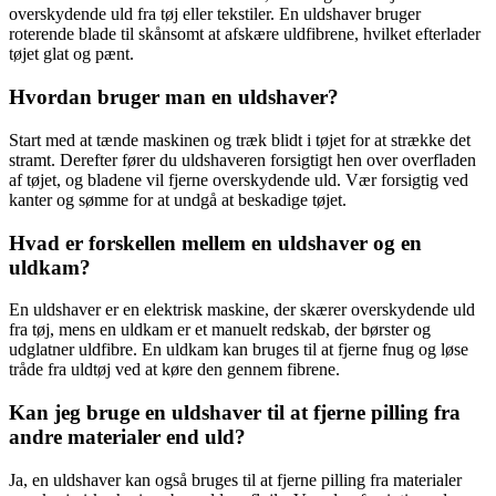
overskydende uld fra tøj eller tekstiler. En uldshaver bruger
roterende blade til skånsomt at afskære uldfibrene, hvilket efterlader
tøjet glat og pænt.
Hvordan bruger man en uldshaver?
Start med at tænde maskinen og træk blidt i tøjet for at strække det
stramt. Derefter fører du uldshaveren forsigtigt hen over overfladen
af tøjet, og bladene vil fjerne overskydende uld. Vær forsigtig ved
kanter og sømme for at undgå at beskadige tøjet.
Hvad er forskellen mellem en uldshaver og en
uldkam?
En uldshaver er en elektrisk maskine, der skærer overskydende uld
fra tøj, mens en uldkam er et manuelt redskab, der børster og
udglatner uldfibre. En uldkam kan bruges til at fjerne fnug og løse
tråde fra uldtøj ved at køre den gennem fibrene.
Kan jeg bruge en uldshaver til at fjerne pilling fra
andre materialer end uld?
Ja, en uldshaver kan også bruges til at fjerne pilling fra materialer