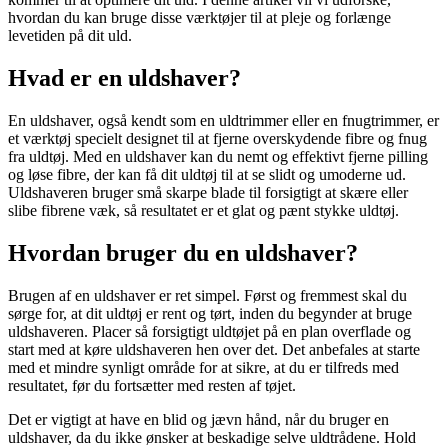
hvordan du kan bruge disse værktøjer til at pleje og forlænge
levetiden på dit uld.
Hvad er en uldshaver?
En uldshaver, også kendt som en uldtrimmer eller en fnugtrimmer, er
et værktøj specielt designet til at fjerne overskydende fibre og fnug
fra uldtøj. Med en uldshaver kan du nemt og effektivt fjerne pilling
og løse fibre, der kan få dit uldtøj til at se slidt og umoderne ud.
Uldshaveren bruger små skarpe blade til forsigtigt at skære eller
slibe fibrene væk, så resultatet er et glat og pænt stykke uldtøj.
Hvordan bruger du en uldshaver?
Brugen af en uldshaver er ret simpel. Først og fremmest skal du
sørge for, at dit uldtøj er rent og tørt, inden du begynder at bruge
uldshaveren. Placer så forsigtigt uldtøjet på en plan overflade og
start med at køre uldshaveren hen over det. Det anbefales at starte
med et mindre synligt område for at sikre, at du er tilfreds med
resultatet, før du fortsætter med resten af tøjet.
Det er vigtigt at have en blid og jævn hånd, når du bruger en
uldshaver, da du ikke ønsker at beskadige selve uldtrådene. Hold