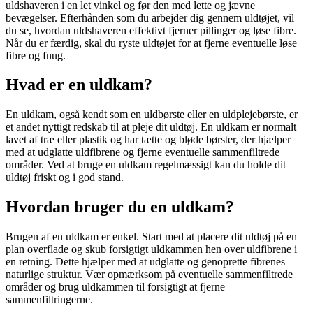
uldshaveren i en let vinkel og før den med lette og jævne
bevægelser. Efterhånden som du arbejder dig gennem uldtøjet, vil
du se, hvordan uldshaveren effektivt fjerner pillinger og løse fibre.
Når du er færdig, skal du ryste uldtøjet for at fjerne eventuelle løse
fibre og fnug.
Hvad er en uldkam?
En uldkam, også kendt som en uldbørste eller en uldplejebørste, er
et andet nyttigt redskab til at pleje dit uldtøj. En uldkam er normalt
lavet af træ eller plastik og har tætte og bløde børster, der hjælper
med at udglatte uldfibrene og fjerne eventuelle sammenfiltrede
områder. Ved at bruge en uldkam regelmæssigt kan du holde dit
uldtøj friskt og i god stand.
Hvordan bruger du en uldkam?
Brugen af en uldkam er enkel. Start med at placere dit uldtøj på en
plan overflade og skub forsigtigt uldkammen hen over uldfibrene i
en retning. Dette hjælper med at udglatte og genoprette fibrenes
naturlige struktur. Vær opmærksom på eventuelle sammenfiltrede
områder og brug uldkammen til forsigtigt at fjerne
sammenfiltringerne.