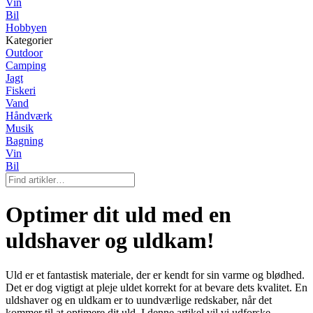
Vin
Bil
Hobbyen
Kategorier
Outdoor
Camping
Jagt
Fiskeri
Vand
Håndværk
Musik
Bagning
Vin
Bil
Optimer dit uld med en
uldshaver og uldkam!
Uld er et fantastisk materiale, der er kendt for sin varme og blødhed.
Det er dog vigtigt at pleje uldet korrekt for at bevare dets kvalitet. En
uldshaver og en uldkam er to uundværlige redskaber, når det
kommer til at optimere dit uld. I denne artikel vil vi udforske,