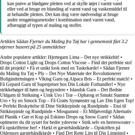
kan prøve at blødgøre pletten ved at skylle tøjet i varmt vand
eller ved at bruge en blanding af varmt vand og vaskemiddel til
at behandle pletten. Det kan dog være nødvendigt at bruge
andre rengøringsmetoder i kombination med varmt vand,
afhængigt af typen af maling og stoffet.
Artiklen Sådan Fjerner du Maling fra Tøj har i gennemsnit fået
3.2
stjerner baseret på
25
anmeldelser
Andre populære artikler:
Hjertegarn Lima – Det nye strikkehit!
•
Drops Cotton Light og Drops Cotton Viscose – Find det perfekte stof
til dit projekt!
•
Få et unikt look med en Taskekæde!
•
Sådan Fjerner
du Maling fra Tøj
•
Ply – Det Nye Materiale der Revolutionerer
Boligindretningen
•
Viking Garn og Alpaca Bris – Et perfekt match!
•
Få Gepard Garn til Superpriser hos Din Lokale Forhandler!
•
Nye
strikkebøger til børn og begyndere
•
Islandsk Garn – Det Bedste
Uldgarn til Strikning
•
Unik Uro i Træ – Ophæng et Smukt Stamtræ
Uro
•
Sy en Smock Top – Få Gratis Symønster og Lav Din Egen Top!
•
Perfekt Beskyttelse til Dine Strikkepinde og Rundpinde – Etui til
Strikkepinde og Rundpinde
•
Mosgummi – Et Miljøvenligt Alternativ
til Plastik
•
Gør et Kup på Eskimo Drops og Snow Garn!
•
Sådan
optimerer du dit sysæt for bedre ydeevne
•
Strik selv en herresweater –
Få opskrifterne her!
•
Hækl et gæstehåndklæde – Opskriften på
Oldemors gæstehåndklæde
•
Find Det Rette Lim til Din Limpistol
•