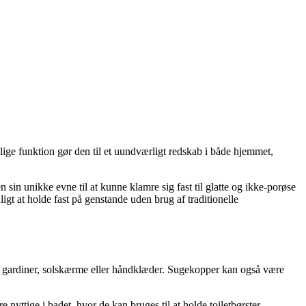
elige funktion gør den til et uundværligt redskab i både hjemmet,
sin unikke evne til at kunne klamre sig fast til glatte og ikke-porøse
gt at holde fast på genstande uden brug af traditionelle
som gardiner, solskærme eller håndklæder. Sugekopper kan også være
 nyttige i badet, hvor de kan bruges til at holde toiletbørster,