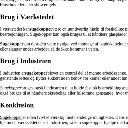
brusehoveder eller shower gels.
Brug i Værkstedet
I værkstedet kan
sugekopper
være en uundværlig hjælp til forskellige pr
bearbejdningen. Sugekopper kan også bruges til at håndtere glasplader e
Sugekopper
kan desuden være nyttige ved montage af papirskabeloner på
eller slanger under arbejdet, så de ikke kommer i vejen.
Brug i Industrien
I industrien er
sugekopper
blevet en central del af mange arbejdsgange.
genstande løftes og flyttes sikkert uden behov for kraner eller andet tung
Sugekopper
bruges også i industrien til at holde fast på bearbejdningsm
også bruges til at håndtere skrøbelige eller følsomme genstande, hvor 
Konklusion
Sugekoppen
er uden tvivl et værktøj med uendelige muligheder. Dens en
hjemmet, værkstedet eller i industrien, så kan sugekopper hjælpe med at