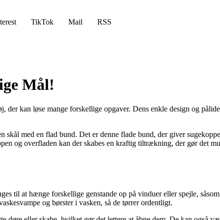
terest
TikTok
Mail
RSS
ige Mål!
ktøj, der kan løse mange forskellige opgaver. Dens enkle design og pålid
en skål med en flad bund. Det er denne flade bund, der giver sugekoppen 
en og overfladen kan der skabes en kraftig tiltrækning, der gør det muli
ruges til at hænge forskellige genstande op på vinduer eller spejle, så
vaskesvampe og børster i vasken, så de tørrer ordentligt.
e døre eller skabe, hvilket gør det lettere at åbne dem. De kan også være