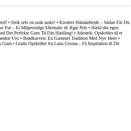
red!
•
Strik selv en unik taske!
•
Kreativt Håndarbejde – Sådan Får Du
 Fur – Et Miljøvenligt Alternativ til Ægte Pels
•
Hækl din egen
ind Det Perfekte Garn Til Din Hækling!
•
Julestrik: Opskrifter til et
tamtræ Uro
•
Brødkurven: En Gammel Tradition Med Nye Ideer
•
k Garn
•
Gratis Opskrifter fra Lana Grossa – Få Inspiration til Dit