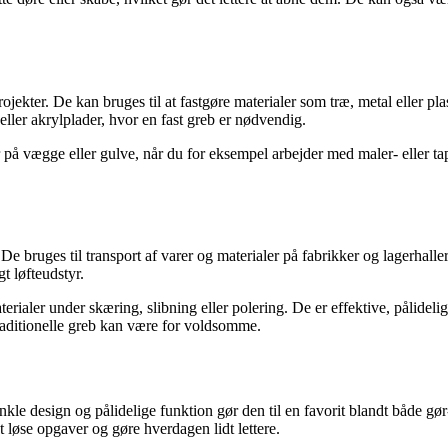
ojekter. De kan bruges til at fastgøre materialer som træ, metal eller pl
ller akrylplader, hvor en fast greb er nødvendig.
 vægge eller gulve, når du for eksempel arbejder med maler- eller tapet
 De bruges til transport af varer og materialer på fabrikker og lagerh
t løfteudstyr.
aterialer under skæring, slibning eller polering. De er effektive, pålid
traditionelle greb kan være for voldsomme.
kle design og pålidelige funktion gør den til en favorit blandt både gør
 løse opgaver og gøre hverdagen lidt lettere.