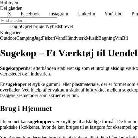
Hobbyen
Del glæden
X
Facebook
Instagram
LinkedIn
YouTube
Pin
Login
Opret bruger
Nyhedsbrevet
Kategorier
Outdoor
Camping
Jagt
Fiskeri
Vand
Håndværk
Musik
Bagning
Vin
Bil
Sugekop – Et Værktøj til Uendel
Sugekoppen
har efterhånden etableret sig som et utroligt alsidigt vær
værkstedet og i industrien.
En
sugekop
er et stykke gummi- eller plastmateriale, der er formet som 
overflader. Ved hjælp af et vakuum skabt af lufttrykket mellem sugekopp
fastgørelsesmetoder som skruer eller lim.
Brug i Hjemmet
I hjemmet kan
sugekopper
være nyttige til adskillige formål. De kan b
praktiske i køkkenet, hvor de kan bruges til at fastgøre for eksempel op
Sugekopper
kan desuden bruges til at skabe midlertidige håndtag på glatt