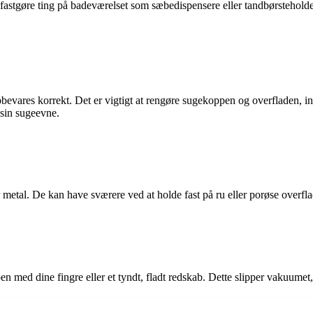
fastgøre ting på badeværelset som sæbedispensere eller tandbørsteholdere
evares korrekt. Det er vigtigt at rengøre sugekoppen og overfladen, in
 sin sugeevne.
r metal. De kan have sværere ved at holde fast på ru eller porøse overfla
pen med dine fingre eller et tyndt, fladt redskab. Dette slipper vakuum