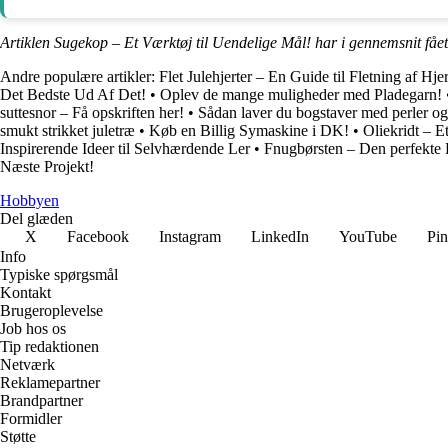
Artiklen Sugekop – Et Værktøj til Uendelige Mål! har i gennemsnit fåe
Andre populære artikler:
Flet Julehjerter – En Guide til Fletning af Hjer
Det Bedste Ud Af Det!
•
Oplev de mange muligheder med Pladegarn!
suttesnor – Få opskriften her!
•
Sådan laver du bogstaver med perler og
smukt strikket juletræ
•
Køb en Billig Symaskine i DK!
•
Oliekridt – Et
Inspirerende Ideer til Selvhærdende Ler
•
Fnugbørsten – Den perfekte L
Næste Projekt!
Hobbyen
Del glæden
X
Facebook
Instagram
LinkedIn
YouTube
Pin
Info
Typiske spørgsmål
Kontakt
Brugeroplevelse
Job hos os
Tip redaktionen
Netværk
Reklamepartner
Brandpartner
Formidler
Støtte