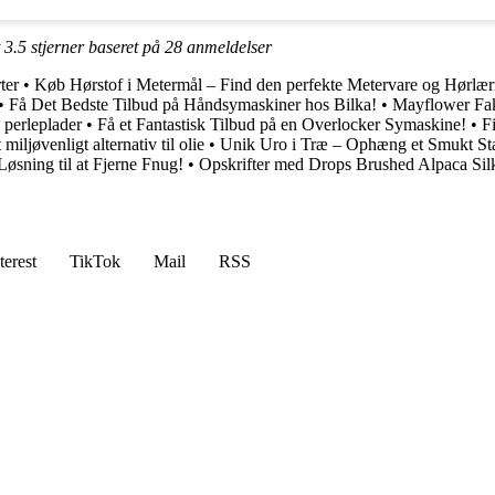
t
3.5
stjerner baseret på
28
anmeldelser
ter
•
Køb Hørstof i Metermål – Find den perfekte Metervare og Hørlær
•
Få Det Bedste Tilbud på Håndsymaskiner hos Bilka!
•
Mayflower Fake
 perleplader
•
Få et Fantastisk Tilbud på en Overlocker Symaskine!
•
F
 miljøvenligt alternativ til olie
•
Unik Uro i Træ – Ophæng et Smukt S
øsning til at Fjerne Fnug!
•
Opskrifter med Drops Brushed Alpaca Sil
terest
TikTok
Mail
RSS