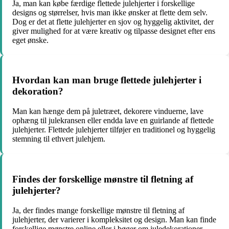
Ja, man kan købe færdige flettede julehjerter i forskellige
designs og størrelser, hvis man ikke ønsker at flette dem selv.
Dog er det at flette julehjerter en sjov og hyggelig aktivitet, der
giver mulighed for at være kreativ og tilpasse designet efter ens
eget ønske.
Hvordan kan man bruge flettede julehjerter i
dekoration?
Man kan hænge dem på juletræet, dekorere vinduerne, lave
ophæng til julekransen eller endda lave en guirlande af flettede
julehjerter. Flettede julehjerter tilføjer en traditionel og hyggelig
stemning til ethvert julehjem.
Findes der forskellige mønstre til fletning af
julehjerter?
Ja, der findes mange forskellige mønstre til fletning af
julehjerter, der varierer i kompleksitet og design. Man kan finde
forskellige mønstre online eller i bøger om juledekorationer.