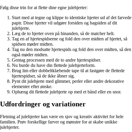
Følg disse trin for at flette dine egne julehjerter:
Start med at tegne og klippe to identiske hjerter ud af det farvede
papir. Disse hjerter vil udgøre forsiden og bagsiden af dit
julehjerte.
Læg de to hjerter oven på hinanden, så de matcher helt.
Tag en af hjertespidserne og fold den over midten af hjertet, så
spidsen møder midten.
Tag nu den modsatte hjertespids og fold den over midten, så den
også møder midten.
Gentag processen med de to andre hjertespidser.
Nu burde du have din flettede julehjerteform.
Brug lim eller dobbeltklæbende tape til at fastgøre de flettede
hjertespidser, så de ikke åbner sig.
Pynt dit julehjerte med glimmer, perler eller andre dekorative
elementer efter ønske.
Ophæng dit flettede julehjerte op med et bånd eller en snor.
Udfordringer og variationer
Fletning af julehjerter kan være en sjov og kreativ aktivitet for hele
familien. Prøv forskellige farver og mønstre for at skabe unikke
julehjerter.