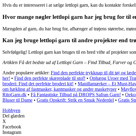
Hvis du er interesseret i at sælge lettlopi garn, kan du kontakte forskel
Hvor mange nøgler lettlopi garn har jeg brug for til e
Mængden af garn, du har brug for, afhænger af trøjens størrelse, mønster
Kan jeg bruge lettlopi garn til andre projekter end tr
Selvfølgelig! Lettlopi garn kan bruges til en bred vifte af projekter so
Artiklen Få det bedste ud af Lettlopi Garn – Find Tilbud, Farver og O
Andre populære artikler:
Find den perfekte trykknap til dit tøj og læde
her!
•
Find den perfekte skæreplade til stof!
•
Ophæng Uroer med Trær
broderi: Find det perfekte broderi kit!
•
Manillamærker – Et Must-Have
om hækling af fastmasker, kantmasker og andre masketyper
•
Mayflow
RitoGarn.dk
•
Få Fantastiske Tilbud på DROPS Safran Garn!
•
Oeko-
Bluser til Dame
•
Gratis Opskrift: Strik en Smuk Nederdel
•
Gratis St
Hobbyen
Del glæden
X
Facebook
Instagram