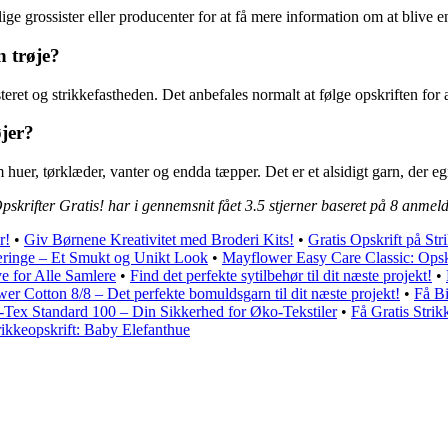
lige grossister eller producenter for at få mere information om at blive e
n trøje?
et og strikkefastheden. Det anbefales normalt at følge opskriften for at 
øjer?
m huer, tørklæder, vanter og endda tæpper. Det er et alsidigt garn, der e
pskrifter Gratis! har i gennemsnit fået
3.5
stjerner baseret på
8
anmeld
r!
•
Giv Børnene Kreativitet med Broderi Kits!
•
Gratis Opskrift på St
inge – Et Smukt og Unikt Look
•
Mayflower Easy Care Classic: Opskri
 for Alle Samlere
•
Find det perfekte sytilbehør til dit næste projekt!
•
er Cotton 8/8 – Det perfekte bomuldsgarn til dit næste projekt!
•
Få Bi
Tex Standard 100 – Din Sikkerhed for Øko-Tekstiler
•
Få Gratis Strik
rikkeopskrift: Baby Elefanthue