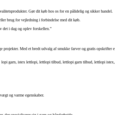
valitetsprodukter. Gør dit køb hos os for en pålidelig og sikker handel.
ler brug for vejledning i forbindelse med dit køb.
øv det i dag og oplev forskellen.”
llige projekter. Med et bredt udvalg af smukke farver og gratis opskrifte
d, lopi garn, istex lettlopi, lettlopi tilbud, lettlopi garn tilbud, lettlopi istex
te vægt og varme egenskaber.
r, der specialiserer sig i garn og håndarbejde.