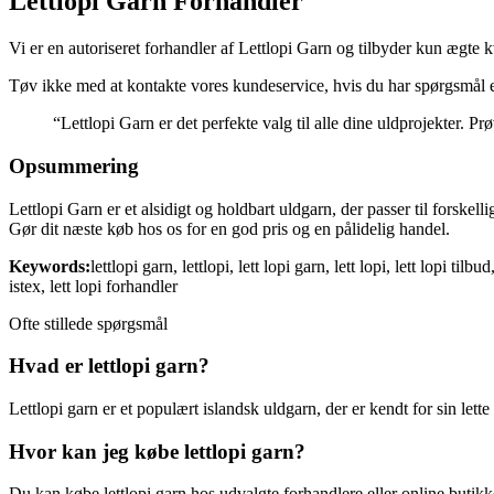
Lettlopi Garn Forhandler
Vi er en autoriseret forhandler af Lettlopi Garn og tilbyder kun ægte k
Tøv ikke med at kontakte vores kundeservice, hvis du har spørgsmål el
“Lettlopi Garn er det perfekte valg til alle dine uldprojekter. Pr
Opsummering
Lettlopi Garn er et alsidigt og holdbart uldgarn, der passer til forske
Gør dit næste køb hos os for en god pris og en pålidelig handel.
Keywords:
lettlopi garn, lettlopi, lett lopi garn, lett lopi, lett lopi tilbu
istex, lett lopi forhandler
Ofte stillede spørgsmål
Hvad er lettlopi garn?
Lettlopi garn er et populært islandsk uldgarn, der er kendt for sin let
Hvor kan jeg købe lettlopi garn?
Du kan købe lettlopi garn hos udvalgte forhandlere eller online butikke