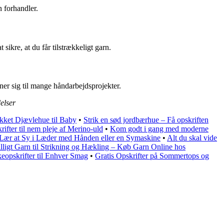
n forhandler.
sikre, at du får tilstrækkeligt garn.
gner sig til mange håndarbejdsprojekter.
elser
rikket Djævlehue til Baby
•
Strik en sød jordbærhue – Få opskriften
fter til nem pleje af Merino-uld
•
Kom godt i gang med moderne
Lær at Sy i Læder med Hånden eller en Symaskine
•
Alt du skal vide
lligt Garn til Strikning og Hækling – Køb Garn Online hos
keopskrifter til Enhver Smag
•
Gratis Opskrifter på Sommertops og