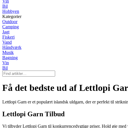
Vin
Bil
Hobbyen
Kategorier
Outdoor
Camping
Jagt
Fiskeri
Vand
Håndværk
Musik
Bagning
Vin
Bil
Få det bedste ud af Lettlopi Ga
Lettlopi Garn er et populært islandsk uldgarn, der er perfekt til strik
Lettlopi Garn Tilbud
Vi tilbyder Lettlopi Garn til konkurrencedygtige priser. Hold øje med v