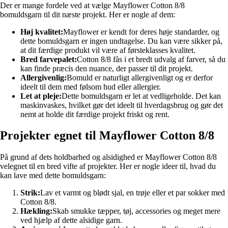
Der er mange fordele ved at vælge Mayflower Cotton 8/8
bomuldsgarn til dit næste projekt. Her er nogle af dem:
Høj kvalitet:
Mayflower er kendt for deres høje standarder, og
dette bomuldsgarn er ingen undtagelse. Du kan være sikker på,
at dit færdige produkt vil være af førsteklasses kvalitet.
Bred farvepalet:
Cotton 8/8 fås i et bredt udvalg af farver, så du
kan finde præcis den nuance, der passer til dit projekt.
Allergivenlig:
Bomuld er naturligt allergivenligt og er derfor
ideelt til dem med følsom hud eller allergier.
Let at pleje:
Dette bomuldsgarn er let at vedligeholde. Det kan
maskinvaskes, hvilket gør det ideelt til hverdagsbrug og gør det
nemt at holde dit færdige projekt friskt og rent.
Projekter egnet til Mayflower Cotton 8/8
På grund af dets holdbarhed og alsidighed er Mayflower Cotton 8/8
velegnet til en bred vifte af projekter. Her er nogle ideer til, hvad du
kan lave med dette bomuldsgarn:
Strik:
Lav et varmt og blødt sjal, en trøje eller et par sokker med
Cotton 8/8.
Hækling:
Skab smukke tæpper, tøj, accessories og meget mere
ved hjælp af dette alsidige garn.