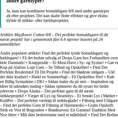
andre garntyper?
Ja, man kan kombinere bomuldsgarn 8/8 med andre garntyper
alt efter projektet. Det kan skabe flotte effekter og give ekstra
dybde til strikke- eller hækleprojektet.
Artiklen Mayflower Cotton 8/8 – Det perfekte bomuldsgarn til dit
næste projekt! har i gennemsnit fået
4.4
stjerner baseret på
24
anmeldelser
Andre populære artikler:
Find det perfekte tynde bomuldsgarn og
hæklegarn!
•
Få det bedste udvalg af Drops Garn hos Forhandlere over
hele Danmark!
•
Knappenåle – Et Must-Have i Sy- og Systue!
•
Gør et
Kup på Alafoss Lopi Garn – Se Tilbud og Opskrifter!
•
Find Det
Perfekte Broderistof Til Dit Projekt
•
Find det blødeste uldgarn – Uld
der ikke kradser!
•
Hækl en Sommerfugl – Få Opskriften Her!
•
Køb
en Billig Symaskine i DK!
•
Sådan maler du på sten – Inspiration og
ideer til udendørs maling
•
Sådan optimerer du dit sysæt for bedre
ydeevne
•
Drops Alaska – Det perfekte garn til dit næste
strikkeprojekt!
•
Væger til Lys og Stearinlys – Et Smukt Lys i Mørket
•
KnitPro – Det perfekte værktøj til strikkeglade!
•
Filtning med Uldgarn
– Find det perfekte Garn til Filtning af Hjemmesko
•
Gratis Opskrift:
Strik en Vest til Begyndere
•
Brødkurven: En Gammel Tradition Med
Nye Ideer
•
Mål dine læderremme med et målebånd!
•
Find Det Bedste