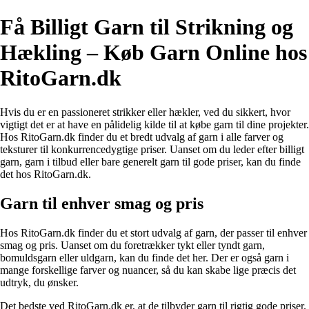
Få Billigt Garn til Strikning og
Hækling – Køb Garn Online hos
RitoGarn.dk
Hvis du er en passioneret strikker eller hækler, ved du sikkert, hvor
vigtigt det er at have en pålidelig kilde til at købe garn til dine projekter.
Hos RitoGarn.dk finder du et bredt udvalg af garn i alle farver og
teksturer til konkurrencedygtige priser. Uanset om du leder efter billigt
garn, garn i tilbud eller bare generelt garn til gode priser, kan du finde
det hos RitoGarn.dk.
Garn til enhver smag og pris
Hos RitoGarn.dk finder du et stort udvalg af garn, der passer til enhver
smag og pris. Uanset om du foretrækker tykt eller tyndt garn,
bomuldsgarn eller uldgarn, kan du finde det her. Der er også garn i
mange forskellige farver og nuancer, så du kan skabe lige præcis det
udtryk, du ønsker.
Det bedste ved RitoGarn.dk er, at de tilbyder garn til rigtig gode priser.