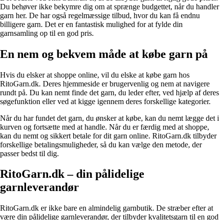
Du behøver ikke bekymre dig om at sprænge budgettet, når du handler
garn her. De har også regelmæssige tilbud, hvor du kan få endnu
billigere garn. Det er en fantastisk mulighed for at fylde din
garnsamling op til en god pris.
En nem og bekvem måde at købe garn på
Hvis du elsker at shoppe online, vil du elske at købe garn hos
RitoGarn.dk. Deres hjemmeside er brugervenlig og nem at navigere
rundt på. Du kan nemt finde det garn, du leder efter, ved hjælp af deres
søgefunktion eller ved at kigge igennem deres forskellige kategorier.
Når du har fundet det garn, du ønsker at købe, kan du nemt lægge det i
kurven og fortsætte med at handle. Når du er færdig med at shoppe,
kan du nemt og sikkert betale for dit garn online. RitoGarn.dk tilbyder
forskellige betalingsmuligheder, så du kan vælge den metode, der
passer bedst til dig.
RitoGarn.dk – din pålidelige
garnleverandør
RitoGarn.dk er ikke bare en almindelig garnbutik. De stræber efter at
være din pålidelige garnleverandør, der tilbyder kvalitetsgarn til en god