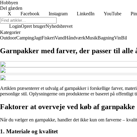
Hobbyen
Del glæden
X
Facebook
Instagram
LinkedIn
YouTube
Pin
Login
Opret bruger
Nyhedsbrevet
Kategorier
Outdoor
Camping
Jagt
Fiskeri
Vand
Håndværk
Musik
Bagning
Vin
Bil
Garnpakker med farver, der passer til alle 
Artiklen præsenterer et udvalg af garnpakker i forskellige farver, materi
personlige stil. Oplysningerne om produkterne er baseret på offentligt t
Faktorer at overveje ved køb af garnpakke
Når du vælger en garnpakke, handler det ikke kun om farverne – kvalitet
1. Materiale og kvalitet