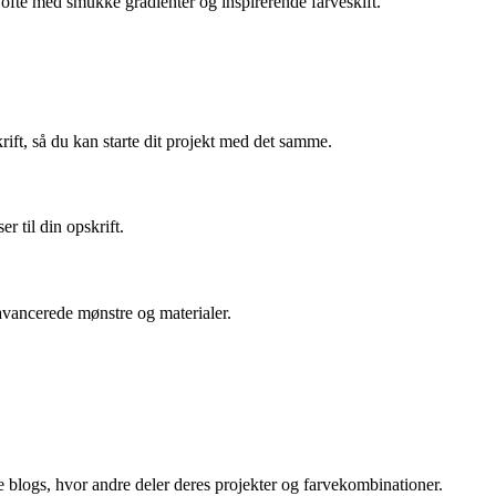
, ofte med smukke gradienter og inspirerende farveskift.
ift, så du kan starte dit projekt med det samme.
r til din opskrift.
avancerede mønstre og materialer.
ve blogs, hvor andre deler deres projekter og farvekombinationer.