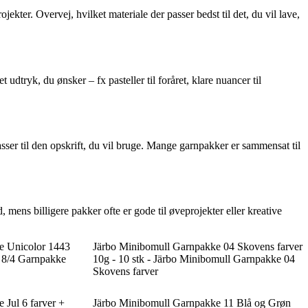
kter. Overvej, hvilket materiale der passer bedst til det, du vil lave,
udtryk, du ønsker – fx pasteller til foråret, klare nuancer til
sser til den opskrift, du vil bruge. Mange garnpakker er sammensat til
mens billigere pakker ofte er gode til øveprojekter eller kreative
e Unicolor 1443
Järbo Minibomull Garnpakke 04 Skovens farver
n 8/4 Garnpakke
10g - 10 stk - Järbo Minibomull Garnpakke 04
Skovens farver
Jul 6 farver +
Järbo Minibomull Garnpakke 11 Blå og Grøn