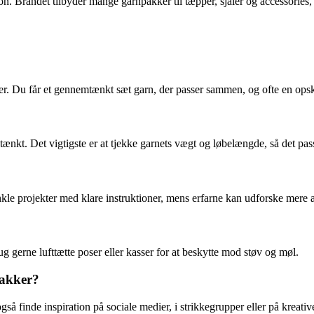
ion. Brandet tilbyder mange garnpakker til tæpper, sjaler og accessories
r. Du får et gennemtænkt sæt garn, der passer sammen, og ofte en opskr
tænkt. Det vigtigste er at tjekke garnets vægt og løbelængde, så det passe
kle projekter med klare instruktioner, mens erfarne kan udforske mere 
ug gerne lufttætte poser eller kasser for at beskytte mod støv og møl.
pakker?
så finde inspiration på sociale medier, i strikkegrupper eller på kreati