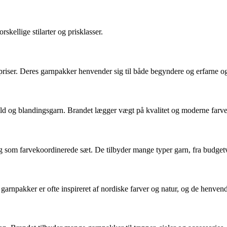
skellige stilarter og prisklasser.
 priser. Deres garnpakker henvender sig til både begyndere og erfarne o
og blandingsgarn. Brandet lægger vægt på kvalitet og moderne farvepalet
og som farvekoordinerede sæt. De tilbyder mange typer garn, fra budgetve
pakker er ofte inspireret af nordiske farver og natur, og de henvender s