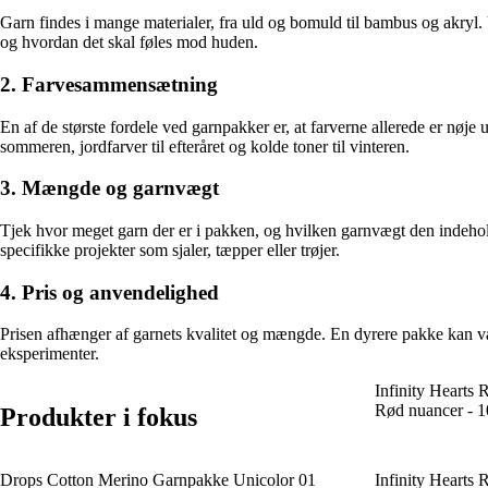
Garn findes i mange materialer, fra uld og bomuld til bambus og akryl. U
og hvordan det skal føles mod huden.
2. Farvesammensætning
En af de største fordele ved garnpakker er, at farverne allerede er nøje u
sommeren, jordfarver til efteråret og kolde toner til vinteren.
3. Mængde og garnvægt
Tjek hvor meget garn der er i pakken, og hvilken garnvægt den indeholde
specifikke projekter som sjaler, tæpper eller trøjer.
4. Pris og anvendelighed
Prisen afhænger af garnets kvalitet og mængde. En dyrere pakke kan være
eksperimenter.
Infinity Hearts
Rød nuancer - 1
Produkter i fokus
Drops Cotton Merino Garnpakke Unicolor 01
Infinity Hearts