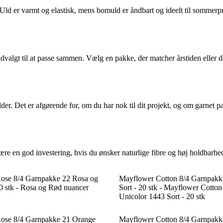
ld er varmt og elastisk, mens bomuld er åndbart og ideelt til sommerproje
dvalgt til at passe sammen. Vælg en pakke, der matcher årstiden eller det 
r. Det er afgørende for, om du har nok til dit projekt, og om garnet pa
 en god investering, hvis du ønsker naturlige fibre og høj holdbarhed, 
 Rose 8/4 Garnpakke 22 Rosa og
Mayflower Cotton 8/4 Garnpakk
0 stk - Rosa og Rød nuancer
Sort - 20 stk - Mayflower Cotto
Unicolor 1443 Sort - 20 stk
 Rose 8/4 Garnpakke 21 Orange
Mayflower Cotton 8/4 Garnpakke 