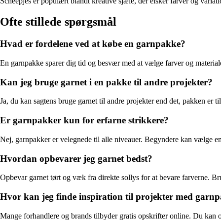
Scheepjes er populært blandt kreative sjæle, der elsker farver og variat
Ofte stillede spørgsmål
Hvad er fordelene ved at købe en garnpakke?
En garnpakke sparer dig tid og besvær med at vælge farver og materiale
Kan jeg bruge garnet i en pakke til andre projekter?
Ja, du kan sagtens bruge garnet til andre projekter end det, pakken er til
Er garnpakker kun for erfarne strikkere?
Nej, garnpakker er velegnede til alle niveauer. Begyndere kan vælge en
Hvordan opbevarer jeg garnet bedst?
Opbevar garnet tørt og væk fra direkte sollys for at bevare farverne. Br
Hvor kan jeg finde inspiration til projekter med garn
Mange forhandlere og brands tilbyder gratis opskrifter online. Du kan og