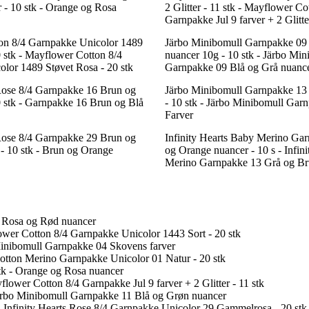
 - 10 stk - Orange og Rosa
2 Glitter - 11 stk - Mayflower Co
Garnpakke Jul 9 farver + 2 Glitter
on 8/4 Garnpakke Unicolor 1489
Järbo Minibomull Garnpakke 09
0 stk - Mayflower Cotton 8/4
nuancer 10g - 10 stk - Järbo Min
lor 1489 Støvet Rosa - 20 stk
Garnpakke 09 Blå og Grå nuanc
 Rose 8/4 Garnpakke 16 Brun og
Järbo Minibomull Garnpakke 13 
0 stk - Garnpakke 16 Brun og Blå
- 10 stk - Järbo Minibomull Gar
Farver
 Rose 8/4 Garnpakke 29 Brun og
Infinity Hearts Baby Merino Ga
- 10 stk - Brun og Orange
og Orange nuancer - 10 s - Infin
Merino Garnpakke 13 Grå og Br
- Rosa og Rød nuancer
ower Cotton 8/4 Garnpakke Unicolor 1443 Sort - 20 stk
Minibomull Garnpakke 04 Skovens farver
otton Merino Garnpakke Unicolor 01 Natur - 20 stk
tk - Orange og Rosa nuancer
flower Cotton 8/4 Garnpakke Jul 9 farver + 2 Glitter - 11 stk
Järbo Minibomull Garnpakke 11 Blå og Grøn nuancer
- Infinity Hearts Rose 8/4 Garnpakke Unicolor 29 Gammelrosa - 20 stk