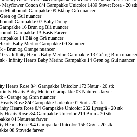
- Mayflower Cotton 8/4 Garnpakke Unicolor 1489 Støvet Rosa - 20 st
rbo Minibomull Garnpakke 09 Blå og Grå nuancer
- Grøn og Gul nuancer
nibomull Garnpakke 07 Baby Dreng
- Garnpakke 16 Brun og Blå nuancer
ibomull Garnpakke 13 Basis Farver
 Garnpakke 14 Blå og Grå nuancer
ty Hearts Baby Merino Garnpakke 09 Sommer
tk - Brun og Orange nuancer
10 s - Infinity Hearts Baby Merino Garnpakke 13 Grå og Brun nuance
stk - Infinity Hearts Baby Merino Garnpakke 14 Grøn og Gul nuancer
nity Hearts Rose 8/4 Garnpakke Unicolor 172 Natur - 20 stk
Infinity Hearts Baby Merino Garnpakke 03 Naturens farver
stk - Orange og Grøn nuancer
y Hearts Rose 8/4 Garnpakke Unicolor 01 Sort - 20 stk
finity Hearts Rose 8/4 Garnpakke Unicolor 232 Lysegrå - 20 stk
nity Hearts Rose 8/4 Garnpakke Unicolor 219 Brun - 20 stk
pakke 04 Naturens farver
nity Hearts Rose 8/4 Garnpakke Unicolor 156 Grøn - 20 stk
pakke 08 Støvede farver