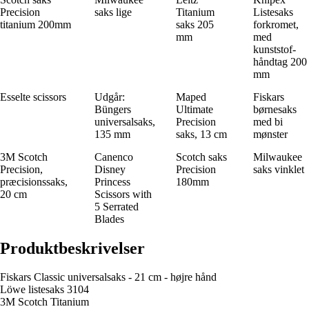
Precision
saks lige
Titanium
Listesaks
titanium 200mm
saks 205
forkromet,
mm
med
kunststof-
håndtag 200
mm
Esselte scissors
Udgår:
Maped
Fiskars
Büngers
Ultimate
børnesaks
universalsaks,
Precision
med bi
135 mm
saks, 13 cm
mønster
3M Scotch
Canenco
Scotch saks
Milwaukee
Precision,
Disney
Precision
saks vinklet
præcisionssaks,
Princess
180mm
20 cm
Scissors with
5 Serrated
Blades
Produktbeskrivelser
Fiskars Classic universalsaks - 21 cm - højre hånd
Löwe listesaks 3104
3M Scotch Titanium