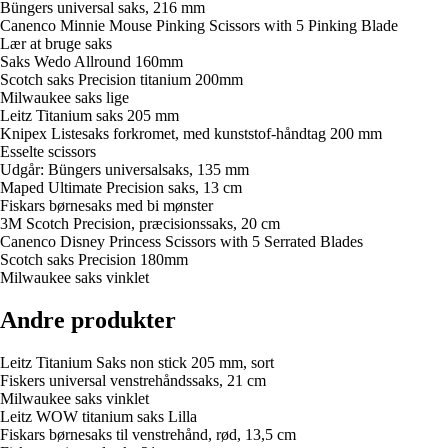
Büngers universal saks, 216 mm
Canenco Minnie Mouse Pinking Scissors with 5 Pinking Blade
Lær at bruge saks
Saks Wedo Allround 160mm
Scotch saks Precision titanium 200mm
Milwaukee saks lige
Leitz Titanium saks 205 mm
Knipex Listesaks forkromet, med kunststof-håndtag 200 mm
Esselte scissors
Udgår: Büngers universalsaks, 135 mm
Maped Ultimate Precision saks, 13 cm
Fiskars børnesaks med bi mønster
3M Scotch Precision, præcisionssaks, 20 cm
Canenco Disney Princess Scissors with 5 Serrated Blades
Scotch saks Precision 180mm
Milwaukee saks vinklet
Andre produkter
Leitz Titanium Saks non stick 205 mm, sort
Fiskers universal venstrehåndssaks, 21 cm
Milwaukee saks vinklet
Leitz WOW titanium saks Lilla
Fiskars børnesaks til venstrehånd, rød, 13,5 cm