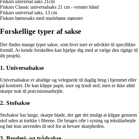
Fiskars universal saks 21cm
Fiskars Classic universalsaks 21 cm - venstre hånd
Fiskars universal saks, 13 cm
Fiskars børnesaks med mariehøne mønster
Forskellige typer af sakse
Der findes mange typer sakse, som hver især er udviklet til specifikke
formål. At kende forskellen kan hjælpe dig med at vælge den rigtige til
dit projekt.
1. Universalsakse
Universalsakse er alsidige og velegnede til daglig brug i hjemmet eller
på kontoret. De kan klippe papir, snor og tyndt stof, men er ikke altid
skarpe nok til præcisionsarbejde.
2. Stofsakse
Stofsakse har lange, skarpe blade, der gør det muligt at klippe gennem
stof uden at trække i fibrene. De bruges ofte i syning og tekstilarbejde
og bør kun anvendes til stof for at bevare skarpheden.
3. Broderi- og trådsakse