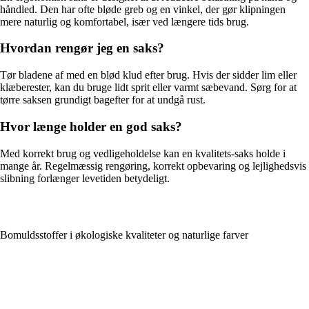
håndled. Den har ofte bløde greb og en vinkel, der gør klipningen
mere naturlig og komfortabel, især ved længere tids brug.
Hvordan rengør jeg en saks?
Tør bladene af med en blød klud efter brug. Hvis der sidder lim eller
klæberester, kan du bruge lidt sprit eller varmt sæbevand. Sørg for at
tørre saksen grundigt bagefter for at undgå rust.
Hvor længe holder en god saks?
Med korrekt brug og vedligeholdelse kan en kvalitets-saks holde i
mange år. Regelmæssig rengøring, korrekt opbevaring og lejlighedsvis
slibning forlænger levetiden betydeligt.
Bomuldsstoffer i økologiske kvaliteter og naturlige farver