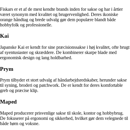
Fiskars er et af de mest kendte brands inden for sakse og har i årtier
været synonym med kvalitet og brugervenlighed. Deres ikoniske
orange håndtag og brede udvalg gør dem populære blandt både
hobbyfolk og professionelle.
Kai
Japanske Kai er kendt for sine præcisionssakse i høj kvalitet, ofte brugt
af syentusiaster og skræddere. De kombinerer skarpe blade med
ergonomisk design og lang holdbarhed.
Prym
Prym tilbyder et stort udvalg af håndarbejdsredskaber, herunder sakse
til syning, broderi og patchwork. De er kendt for deres komfortable
greb og præcise klip.
Maped
Maped producerer prisvenlige sakse til skole, kontor og hobbybrug.
De fokuserer på ergonomi og sikkerhed, hvilket gør dem velegnede til
både børn og voksne.