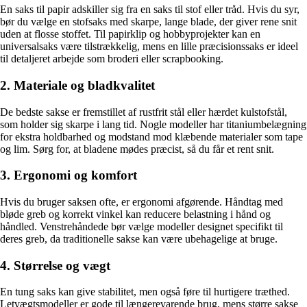
En saks til papir adskiller sig fra en saks til stof eller tråd. Hvis du syr,
bør du vælge en stofsaks med skarpe, lange blade, der giver rene snit
uden at flosse stoffet. Til papirklip og hobbyprojekter kan en
universalsaks være tilstrækkelig, mens en lille præcisionssaks er ideel
til detaljeret arbejde som broderi eller scrapbooking.
2. Materiale og bladkvalitet
De bedste sakse er fremstillet af rustfrit stål eller hærdet kulstofstål,
som holder sig skarpe i lang tid. Nogle modeller har titaniumbelægning
for ekstra holdbarhed og modstand mod klæbende materialer som tape
og lim. Sørg for, at bladene mødes præcist, så du får et rent snit.
3. Ergonomi og komfort
Hvis du bruger saksen ofte, er ergonomi afgørende. Håndtag med
bløde greb og korrekt vinkel kan reducere belastning i hånd og
håndled. Venstrehåndede bør vælge modeller designet specifikt til
deres greb, da traditionelle sakse kan være ubehagelige at bruge.
4. Størrelse og vægt
En tung saks kan give stabilitet, men også føre til hurtigere træthed.
Letvægtsmodeller er gode til længerevarende brug, mens større sakse