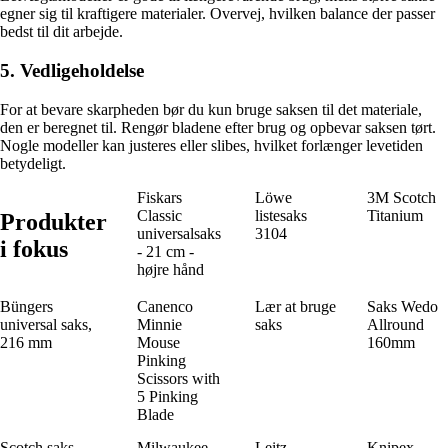
egner sig til kraftigere materialer. Overvej, hvilken balance der passer
bedst til dit arbejde.
5. Vedligeholdelse
For at bevare skarpheden bør du kun bruge saksen til det materiale,
den er beregnet til. Rengør bladene efter brug og opbevar saksen tørt.
Nogle modeller kan justeres eller slibes, hvilket forlænger levetiden
betydeligt.
Fiskars
Löwe
3M Scotch
Classic
listesaks
Titanium
Produkter
universalsaks
3104
i fokus
- 21 cm -
højre hånd
Büngers
Canenco
Lær at bruge
Saks Wedo
universal saks,
Minnie
saks
Allround
216 mm
Mouse
160mm
Pinking
Scissors with
5 Pinking
Blade
Scotch saks
Milwaukee
Leitz
Knipex