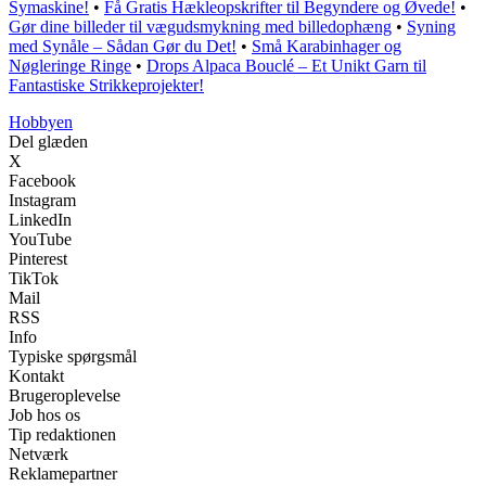
Symaskine!
•
Få Gratis Hækleopskrifter til Begyndere og Øvede!
•
Gør dine billeder til vægudsmykning med billedophæng
•
Syning
med Synåle – Sådan Gør du Det!
•
Små Karabinhager og
Nøgleringe Ringe
•
Drops Alpaca Bouclé – Et Unikt Garn til
Fantastiske Strikkeprojekter!
Hobbyen
Del glæden
X
Facebook
Instagram
LinkedIn
YouTube
Pinterest
TikTok
Mail
RSS
Info
Typiske spørgsmål
Kontakt
Brugeroplevelse
Job hos os
Tip redaktionen
Netværk
Reklamepartner