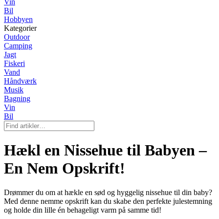
Vin
Bil
Hobbyen
Kategorier
Outdoor
Camping
Jagt
Fiskeri
Vand
Håndværk
Musik
Bagning
Vin
Bil
Hækl en Nissehue til Babyen –
En Nem Opskrift!
Drømmer du om at hækle en sød og hyggelig nissehue til din baby?
Med denne nemme opskrift kan du skabe den perfekte julestemning
og holde din lille én behageligt varm på samme tid!