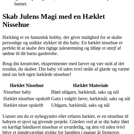
barnet.
Skab Julens Magi med en Hæklet
Nissehue
Hækling er en fantastisk hobby, der giver mulighed for at skabe
personlige og unikke stykker til din baby. En hæklet nissehue er
perfekt til at skabe den rigtige julestemning og tilføje et strejf af
sødme til dit barns garderobe.
Brug din kreativitet, eksperimenter med farver og vær stolt af det
resultat, du skaber. Din baby vil uden tvivl stråle af glæde og varme
med sin helt egen hæklede nissehue!
Hæklet Nissehue
Hæklet Materiale
Nissehue baby
Blød uldgarn, hæklenål, saks og nål
Hæklet nissehue opskrift
Garn i valgfri farve, hæklenål, saks og nål
Hæklet nisse opskrift
Uldgarn, hæklenål, saks og nål
Uanset om du er nybegynder eller erfaren hækler, er en nissehue til
babyen et sjovt og givende projekt. Glæden ved at se din baby iført
en kærligt håndlavet nissehue er uvurderlig, og den vil uden tvivl
blive et mindeværdigt stykke for familien i mange år fremover.