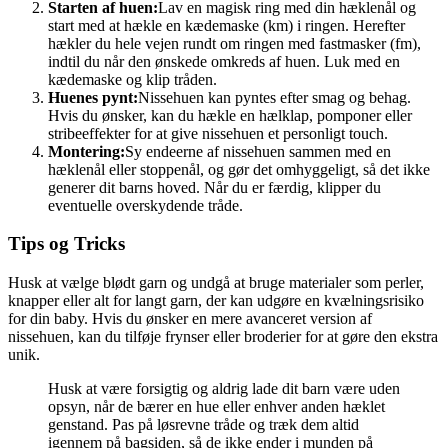
Starten af huen:
Lav en magisk ring med din hæklenål og
start med at hækle en kædemaske (km) i ringen. Herefter
hækler du hele vejen rundt om ringen med fastmasker (fm),
indtil du når den ønskede omkreds af huen. Luk med en
kædemaske og klip tråden.
Huenes pynt:
Nissehuen kan pyntes efter smag og behag.
Hvis du ønsker, kan du hækle en hælklap, pomponer eller
stribeeffekter for at give nissehuen et personligt touch.
Montering:
Sy endeerne af nissehuen sammen med en
hæklenål eller stoppenål, og gør det omhyggeligt, så det ikke
generer dit barns hoved. Når du er færdig, klipper du
eventuelle overskydende tråde.
Tips og Tricks
Husk at vælge blødt garn og undgå at bruge materialer som perler,
knapper eller alt for langt garn, der kan udgøre en kvælningsrisiko
for din baby. Hvis du ønsker en mere avanceret version af
nissehuen, kan du tilføje frynser eller broderier for at gøre den ekstra
unik.
Husk at være forsigtig og aldrig lade dit barn være uden
opsyn, når de bærer en hue eller enhver anden hæklet
genstand. Pas på løsrevne tråde og træk dem altid
igennem på bagsiden, så de ikke ender i munden på