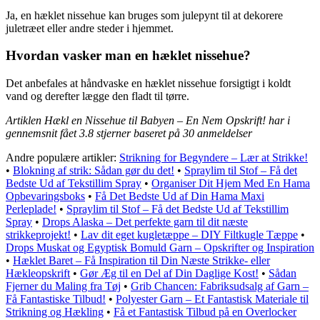
Ja, en hæklet nissehue kan bruges som julepynt til at dekorere
juletræet eller andre steder i hjemmet.
Hvordan vasker man en hæklet nissehue?
Det anbefales at håndvaske en hæklet nissehue forsigtigt i koldt
vand og derefter lægge den fladt til tørre.
Artiklen Hækl en Nissehue til Babyen – En Nem Opskrift! har i
gennemsnit fået
3.8
stjerner baseret på
30
anmeldelser
Andre populære artikler:
Strikning for Begyndere – Lær at Strikke!
•
Blokning af strik: Sådan gør du det!
•
Spraylim til Stof – Få det
Bedste Ud af Tekstillim Spray
•
Organiser Dit Hjem Med En Hama
Opbevaringsboks
•
Få Det Bedste Ud af Din Hama Maxi
Perleplade!
•
Spraylim til Stof – Få det Bedste Ud af Tekstillim
Spray
•
Drops Alaska – Det perfekte garn til dit næste
strikkeprojekt!
•
Lav dit eget kugletæppe – DIY Filtkugle Tæppe
•
Drops Muskat og Egyptisk Bomuld Garn – Opskrifter og Inspiration
•
Hæklet Baret – Få Inspiration til Din Næste Strikke- eller
Hækleopskrift
•
Gør Æg til en Del af Din Daglige Kost!
•
Sådan
Fjerner du Maling fra Tøj
•
Grib Chancen: Fabriksudsalg af Garn –
Få Fantastiske Tilbud!
•
Polyester Garn – Et Fantastisk Materiale til
Strikning og Hækling
•
Få et Fantastisk Tilbud på en Overlocker