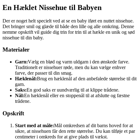
En Hæklet Nissehue til Babyen
Der er noget helt specielt ved at se en baby iført en nuttet nissehue.
Det bringer smil og glæde til både den lille og alle omkring. Denne
nemme opskrift vil guide dig trin for trin til at hækle en unik og sød
nissehue til din baby.
Materialer
Garn:
Vælg en blød og varm uldgarn i den ønskede farve.
Traditionelt er nissehuer røde, men du kan vælge enhver
farve, der passer til din smag.
Hæklenål:
Brug en hæklenål af den anbefalede størrelse til dit
garn.
Saks:
En god saks er uundværlig til at klippe trådene.
Nål:
En hæklenål eller en stoppenål til at afslutte og fæstne
trådene.
Opskrift
Start med at måle:
Mål omkredsen af dit barns hoved for at
sikre, at nissehuen får den rette størrelse. Du kan tilføje et par
centimeter i omkreds for at give plads til vækst.