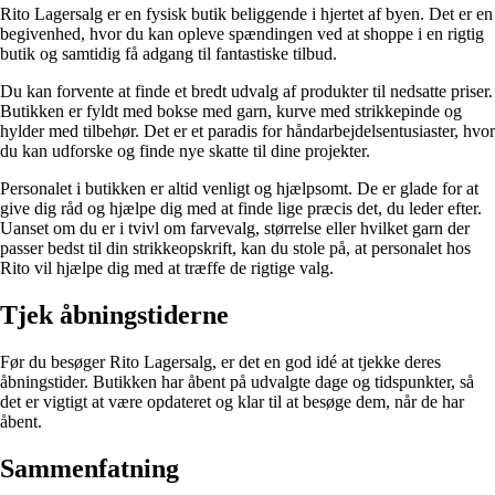
Rito Lagersalg er en fysisk butik beliggende i hjertet af byen. Det er en
begivenhed, hvor du kan opleve spændingen ved at shoppe i en rigtig
butik og samtidig få adgang til fantastiske tilbud.
Du kan forvente at finde et bredt udvalg af produkter til nedsatte priser.
Butikken er fyldt med bokse med garn, kurve med strikkepinde og
hylder med tilbehør. Det er et paradis for håndarbejdelsentusiaster, hvor
du kan udforske og finde nye skatte til dine projekter.
Personalet i butikken er altid venligt og hjælpsomt. De er glade for at
give dig råd og hjælpe dig med at finde lige præcis det, du leder efter.
Uanset om du er i tvivl om farvevalg, størrelse eller hvilket garn der
passer bedst til din strikkeopskrift, kan du stole på, at personalet hos
Rito vil hjælpe dig med at træffe de rigtige valg.
Tjek åbningstiderne
Før du besøger Rito Lagersalg, er det en god idé at tjekke deres
åbningstider. Butikken har åbent på udvalgte dage og tidspunkter, så
det er vigtigt at være opdateret og klar til at besøge dem, når de har
åbent.
Sammenfatning