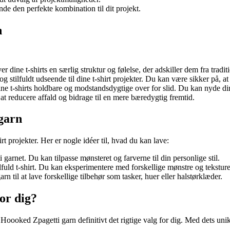
inde den perfekte kombination til dit projekt.
n
 dine t-shirts en særlig struktur og følelse, der adskiller dem fra traditio
 stilfuldt udseende til dine t-shirt projekter. Du kan være sikker på, at
dine t-shirts holdbare og modstandsdygtige over for slid. Du kan nyde din
at reducere affald og bidrage til en mere bæredygtig fremtid.
garn
rt projekter. Her er nogle idéer til, hvad du kan lave:
garnet. Du kan tilpasse mønsteret og farverne til din personlige stil.
ilfuld t-shirt. Du kan eksperimentere med forskellige mønstre og teksture
 til at lave forskellige tilbehør som tasker, huer eller halstørklæder.
or dig?
, er Hoooked Zpagetti garn definitivt det rigtige valg for dig. Med dets 