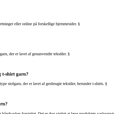
tninger eller online på forskellige hjemmesider. §
garn, der er lavet af genanvendte tekstiler. §
 t-shirt garn?
pe stofgarn, der er lavet af genbrugte tekstiler, herunder t-shirts. §
arn?
r håndvaskes forsigtigt. Det er dog vigtigt at læse produktets vaskeanvis