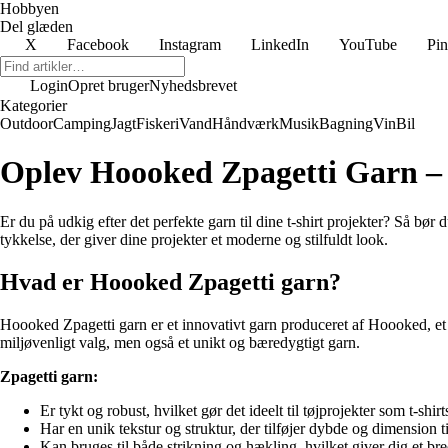
Hobbyen
Del glæden
X
Facebook
Instagram
LinkedIn
YouTube
Pin
Login
Opret bruger
Nyhedsbrevet
Kategorier
Outdoor
Camping
Jagt
Fiskeri
Vand
Håndværk
Musik
Bagning
Vin
Bil
Oplev Hoooked Zpagetti Garn – D
Er du på udkig efter det perfekte garn til dine t-shirt projekter? Så 
tykkelse, der giver dine projekter et moderne og stilfuldt look.
Hvad er Hoooked Zpagetti garn?
Hoooked Zpagetti garn er et innovativt garn produceret af Hoooked, et fø
miljøvenligt valg, men også et unikt og bæredygtigt garn.
Zpagetti garn:
Er tykt og robust, hvilket gør det ideelt til tøjprojekter som t-shirt
Har en unik tekstur og struktur, der tilføjer dybde og dimension ti
Kan bruges til både strikning og hækling, hvilket giver dig et br