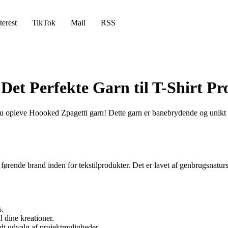
terest
TikTok
Mail
RSS
et Perfekte Garn til T-Shirt Pr
bør du opleve Hoooked Zpagetti garn! Dette garn er banebrydende og unik
rende brand inden for tekstilprodukter. Det er lavet af genbrugsnaturski
s.
l dine kreationer.
edt udvalg af projektmuligheder.