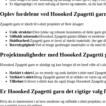
Er tilgængeligt i et stort udvalg af farver og mønstre, så du kan f
Oplev fordelene ved Hoooked Zpagetti gar
Zpagetti garn er ideelt til t-shirt projekter af flere årsager:
Unik struktur:
Den tykke og robuste konsistens af dette garn giver
Stilfuldt udseende:
Hoooked Zpagetti garnet tilføjer et moderne og
Holdbarhed:
Zpagetti garn er lavet af stærkt materiale, der gør 
Bæredygtighed:
Ved at bruge genbrugte materialer er du med til 
Projektmuligheder med Hoooked Zpagetti 
Hoooked Zpagetti garn er alsidigt og kan bruges til en bred vifte af t-shi
Hæklet t-shirt:
Lav en trendy og unik hæklet t-shirt med Zpagetti 
Strikket t-shirt:
Brug Zpagetti garnet til at strikke en varm og st
Tilbehør:
Udover t-shirts kan du også bruge Hoooked Zpagetti garn
Er Hoooked Zpagetti garn det rigtige valg f
Hvis du er interesseret i at lave moderne og stilfulde t-shirt projekter
og samtidig passe på miljøet.