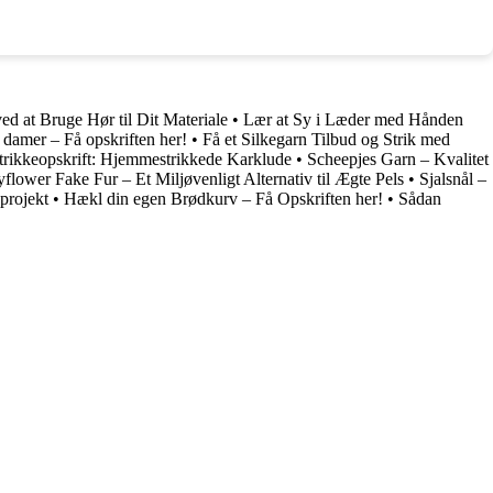
ed at Bruge Hør til Dit Materiale
•
Lær at Sy i Læder med Hånden
l damer – Få opskriften her!
•
Få et Silkegarn Tilbud og Strik med
Strikkeopskrift: Hjemmestrikkede Karklude
•
Scheepjes Garn – Kvalitet
flower Fake Fur – Et Miljøvenligt Alternativ til Ægte Pels
•
Sjalsnål –
eprojekt
•
Hækl din egen Brødkurv – Få Opskriften her!
•
Sådan