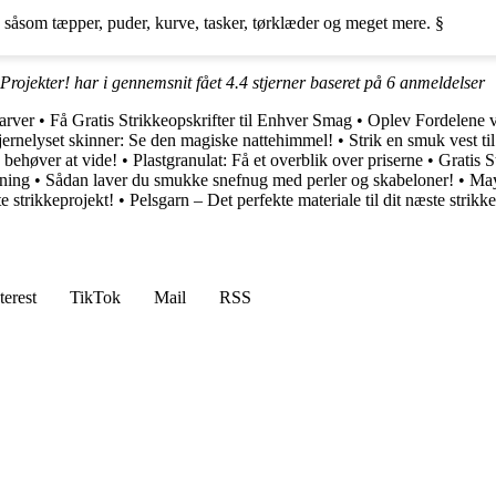
 såsom tæpper, puder, kurve, tasker, tørklæder og meget mere. §
Projekter! har i gennemsnit fået
4.4
stjerner baseret på
6
anmeldelser
arver
•
Få Gratis Strikkeopskrifter til Enhver Smag
•
Oplev Fordelene v
jernelyset skinner: Se den magiske nattehimmel!
•
Strik en smuk vest ti
behøver at vide!
•
Plastgranulat: Få et overblik over priserne
•
Gratis 
kning
•
Sådan laver du smukke snefnug med perler og skabeloner!
•
May
e strikkeprojekt!
•
Pelsgarn – Det perfekte materiale til dit næste strikk
terest
TikTok
Mail
RSS