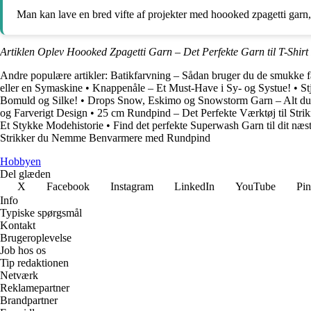
Man kan lave en bred vifte af projekter med hoooked zpagetti garn,
Artiklen Oplev Hoooked Zpagetti Garn – Det Perfekte Garn til T-Shirt 
Andre populære artikler:
Batikfarvning – Sådan bruger du de smukke f
eller en Symaskine
•
Knappenåle – Et Must-Have i Sy- og Systue!
•
St
Bomuld og Silke!
•
Drops Snow, Eskimo og Snowstorm Garn – Alt du 
og Farverigt Design
•
25 cm Rundpind – Det Perfekte Værktøj til Stri
Et Stykke Modehistorie
•
Find det perfekte Superwash Garn til dit næst
Strikker du Nemme Benvarmere med Rundpind
Hobbyen
Del glæden
X
Facebook
Instagram
LinkedIn
YouTube
Pin
Info
Typiske spørgsmål
Kontakt
Brugeroplevelse
Job hos os
Tip redaktionen
Netværk
Reklamepartner
Brandpartner