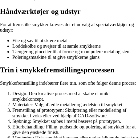
Håndværktøjer og udstyr
For at fremstille smykker kræves der et udvalg af specialværktøjer og
udstyr:
File og sav til at skære metal
Loddekolbe og svejser til at samle smykkerne
Tænger og pincetter til at forme og manipulere metal og sten
Poleringsmaskine til at give smykkerne glans
Trin i smykkefremstillingsprocessen
Smykkefremstilling indebærer flere trin, som ofte følger denne proces:
Design: Den kreative proces med at skabe et unikt
smykkekoncept.
Materialer: Valg af ædle metaller og ædelsten til smykket.
Fremstilling af prototypen: Skulptering eller modellering af
smykket i voks eller ved hjælp af CAD-software.
Støbning: Smykket støbes i metal baseret på prototypen.
Efterbehandling: Filing, pudsende og polering af smykket for at
give den ønskede finish.
Montering: Hvis smykket har sten eller perler, bliver de indsat og