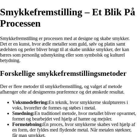
Smykkefremstilling – Et Blik På
Processen
Smykkefremstilling er processen med at designe og skabe smykker.
Det er en kunst, hvor ædle metaller som guld, sølv og platin samt
ædelsten og perler bliver brugt til at skabe unikke smykker, der kan
bæres som personlig udsmykning eller som symbolsk og kulturel
betydning.
Forskellige smykkefremstillingsmetoder
Der er flere metoder til smykkefremstilling, og valget af metode
afhænger ofte af designerens præference og det ønskede resultat.
Voksmodellering:
En teknik, hvor smykkerne skulptureres i
voks, hvorefter de formes og støbes i metal.
Smedning:
En traditionel metode, hvor metallet bliver opvarmet,
formet og bearbejdet ved hjælp af hamre og mejsler.
Formstøbning:
En proces, hvor smykkerne skabes ved hjælp af
en form, der fyldes med flydende metal. Når metalen størkner,
får man smykket.