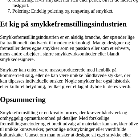
fastgjort.
Polering: Endelig polering og rengøring af smykket.
Et kig på smykkefremstillingsindustrien
Smykkefremstillingsindustrien er en alsidig branche, der spænder lige
fra traditionelt håndværk til moderne teknologi. Mange designer og
fremstiller deres egne smykker som en passion eller som et erhverv,
mens andre arbejder i større smykkevirksomheder eller blandt
smykkedesignere.
Smykker kan enten være masseproducerede med henblik på
kommercielt salg, eller de kan være unikke håndlavede stykker, der
kan tilpasses individuelle ønsker. Nogle smykker har også historisk
eller kulturel betydning, hvilket giver et lag af dybde til deres værdi.
Opsummering
Smykkefremstilling er en kreativ proces, der kræver håndværk og
omhyggelig opmærksomhed på detaljer. Med forskellige
fremstillingsmetoder og et bredt udvalg af materialer kan smykker blive
til unikke kunstværker, personlige udsmykninger eller værdifulde
kulturskatte. Uanset om man ønsker at designe sit eget smykke eller