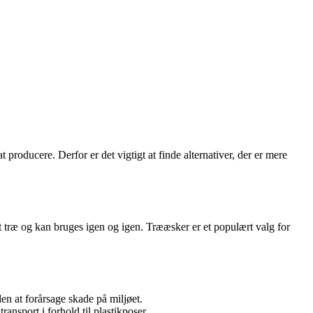
producere. Derfor er det vigtigt at finde alternativer, der er mere
gt træ og kan bruges igen og igen. Trææsker er et populært valg for
en at forårsage skade på miljøet.
ansport i forhold til plastikposer.