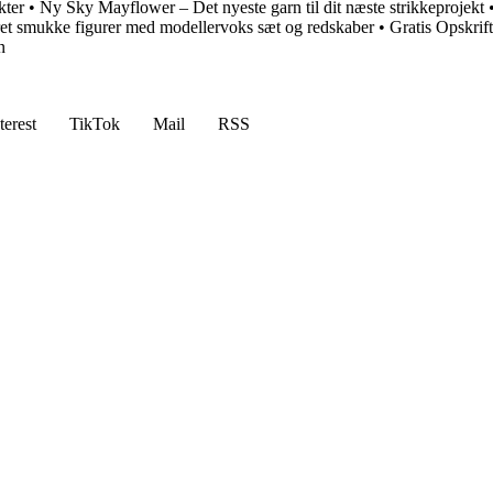
kter
•
Ny Sky Mayflower – Det nyeste garn til dit næste strikkeprojekt
et smukke figurer med modellervoks sæt og redskaber
•
Gratis Opskrif
n
terest
TikTok
Mail
RSS