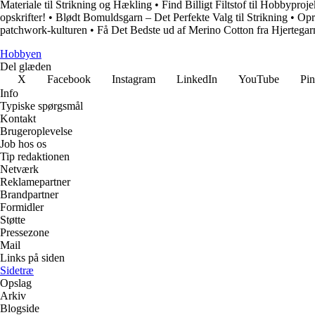
Materiale til Strikning og Hækling
•
Find Billigt Filtstof til Hobbyproje
opskrifter!
•
Blødt Bomuldsgarn – Det Perfekte Valg til Strikning
•
Opr
patchwork-kulturen
•
Få Det Bedste ud af Merino Cotton fra Hjertegar
Hobbyen
Del glæden
X
Facebook
Instagram
LinkedIn
YouTube
Pin
Info
Typiske spørgsmål
Kontakt
Brugeroplevelse
Job hos os
Tip redaktionen
Netværk
Reklamepartner
Brandpartner
Formidler
Støtte
Pressezone
Mail
Links på siden
Sidetræ
Opslag
Arkiv
Blogside