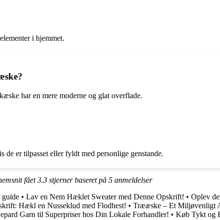
 elementer i hjemmet.
kæske?
ikæske har en mere moderne og glat overflade.
 de er tilpasset eller fyldt med personlige genstande.
nnemsnit fået
3.3
stjerner baseret på
5
anmeldelser
n guide
•
Lav en Nem Hæklet Sweater med Denne Opskrift!
•
Oplev de
skrift: Hækl en Nusseklud med Flodhest!
•
Trææske – Et Miljøvenligt Al
epard Garn til Superpriser hos Din Lokale Forhandler!
•
Køb Tykt og Fa