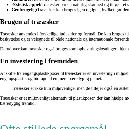
Æstetisk appel:
Trææsker har en naturlig skønhed og tilføjer et s
Genbrugelig:
Trææsker kan bruges igen og igen, hvilket gør dem
Brugen af trææsker
Trææsker anvendes i forskellige industrier og formål. De kan bruges til 
beskyttelse og er velegnede til både nationale og internationale forsende
Derudover kan trææsker også bruges som opbevaringsløsninger i hjemmet e
En investering i fremtiden
At skifte fra engangsplastikposer til trææsker er en investering i milj
engangsplastik og bidrage til en mere bæredygtig planet.
Trææsker er ikke kun miljøvenlige, men de tilføjer også en æstetisk 
Trææsker er et miljøvenligt alternativ til plastikposer, der kan hjælpe me
bæredygtig fremtid.
Ofte stillede spørgsmål