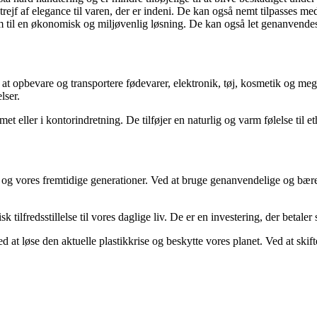
trejf af elegance til varen, der er indeni. De kan også nemt tilpasses med
 til en økonomisk og miljøvenlig løsning. De kan også let genanvendes,
at opbevare og transportere fødevarer, elektronik, tøj, kosmetik og mege
lser.
ller i kontorindretning. De tilføjer en naturlig og varm følelse til et
øet og vores fremtidige generationer. Ved at bruge genanvendelige og bæ
tilfredsstillelse til vores daglige liv. De er en investering, der betaler s
d at løse den aktuelle plastikkrise og beskytte vores planet. Ved at skift