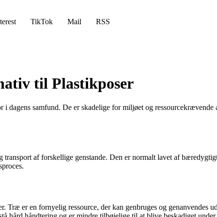
terest
TikTok
Mail
RSS
ativ til Plastikposer
or i dagens samfund. De er skadelige for miljøet og ressourcekrævende at 
g transport af forskellige genstande. Den er normalt lavet af bæredygti
sproces.
ser. Træ er en fornyelig ressource, der kan genbruges og genanvendes ud
hård håndtering og er mindre tilbøjelige til at blive beskadiget under tr