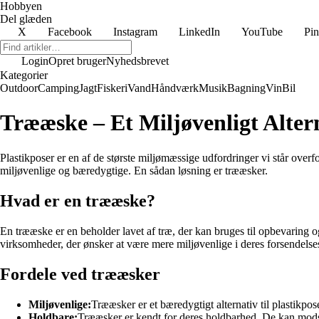
Hobbyen
Del glæden
X
Facebook
Instagram
LinkedIn
YouTube
Pin
Login
Opret bruger
Nyhedsbrevet
Kategorier
Outdoor
Camping
Jagt
Fiskeri
Vand
Håndværk
Musik
Bagning
Vin
Bil
Trææske – Et Miljøvenligt Altern
Plastikposer er en af de største miljømæssige udfordringer vi står overf
miljøvenlige og bæredygtige. En sådan løsning er trææsker.
Hvad er en trææske?
En trææske er en beholder lavet af træ, der kan bruges til opbevaring o
virksomheder, der ønsker at være mere miljøvenlige i deres forsendelse
Fordele ved trææsker
Miljøvenlige:
Trææsker er et bæredygtigt alternativ til plastikpo
Holdbare:
Trææsker er kendt for deres holdbarhed. De kan modstå 