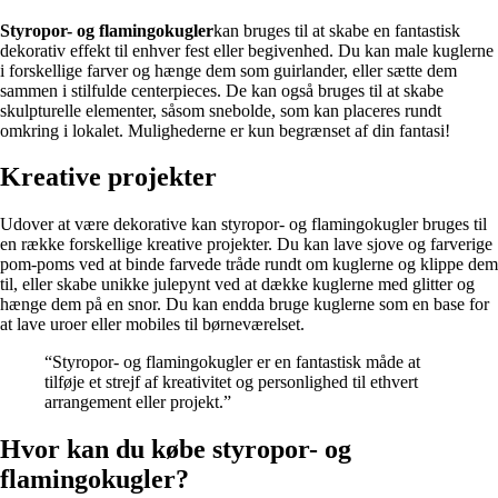
Styropor- og flamingokugler
kan bruges til at skabe en fantastisk
dekorativ effekt til enhver fest eller begivenhed. Du kan male kuglerne
i forskellige farver og hænge dem som guirlander, eller sætte dem
sammen i stilfulde centerpieces. De kan også bruges til at skabe
skulpturelle elementer, såsom snebolde, som kan placeres rundt
omkring i lokalet. Mulighederne er kun begrænset af din fantasi!
Kreative projekter
Udover at være dekorative kan styropor- og flamingokugler bruges til
en række forskellige kreative projekter. Du kan lave sjove og farverige
pom-poms ved at binde farvede tråde rundt om kuglerne og klippe dem
til, eller skabe unikke julepynt ved at dække kuglerne med glitter og
hænge dem på en snor. Du kan endda bruge kuglerne som en base for
at lave uroer eller mobiles til børneværelset.
“Styropor- og flamingokugler er en fantastisk måde at
tilføje et strejf af kreativitet og personlighed til ethvert
arrangement eller projekt.”
Hvor kan du købe styropor- og
flamingokugler?