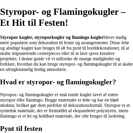
Styropor- og Flamingokugler –
Et Hit til Festen!
Styropor kugler, styroporkugler og flamingo kugler
bliver stadig
mere populære som dekoration til fester og arrangementer. Disse lette
og alsidige kugler kan bruges til alt fra pynt til borddekorationer, til at
skabe imponerende centerpieces eller til at lave sjove kreative
projekter. I denne guide vil vi udforske de mange muligheder og
forklare, hvordan du kan bruge styropor- og flamingokugler til at skabe
en uforglemmelig festlig atmosfære.
Hvad er styropor- og flamingokugler?
Styropor- og flamingokugler er små runde kugler lavet af enten
styropor eller flamingo. Begge materialer er lette og har en blød
struktur, hvilket gør dem perfekte til dekorationsformål. Styropor er et
syntetisk materiale, der er fremstillet af ekspanderet polystyren, mens
flamingo er et let og holdbart materiale, der ofte bruges til isolering.
Pynt til festen